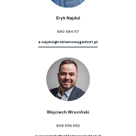
Eryk Najdul
690 584 117
e.najdul@reklamowygadzet.pl
Wojciech Wrociński
508 556 952
w.wrocinski@reklamowygadzet.pl