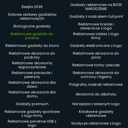
Gadżety reklamowe na BOŻE
Święta 2026
NARODZENIE
Gotowe zestawy gadżetów
Gadżety z nadrukiem full print
reklamowych
Reklamowe breloki i
Ekologiczne gadżety
otwieracze z logo
Reklamowe gadżety do
Reklamowa odzież z logo
pisania
firmy
Reklamowe gadżety do biura
Gadżety elektroniczne z logo
Reklamowe akcesoria do
Reklamowe akcesoria do
podróży
picia
Reklamowe akcesoria
Reklamowe torby i plecaki
wypoczynkowe
Reklamowe parasole i
Reklamowe akcesoria do
peleryny
ochrony i higieny
Reklamowe akcesoria dla
Poligrafia, nadruki reklamowe
dzieci
Reklamowe akcesoria dla
Akcesoria do alkoholu
domu
Gadżety premium
Narzędzia z własnym logo
Reklamowe gadżety sportowe
Kreatywne gadżety
z logo firmy
reklamowe
Reklamowe pendrive USB z
Słodycze reklamowe z logo
logo