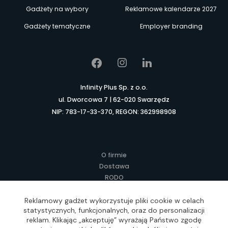
Gadżety na wybory
Reklamowe kalendarze 2027
Gadżety tematyczne
Employer branding
Infinity Plus Sp. z o.o.
ul. Dworcowa 7 | 62-020 Swarzędz
NIP: 783-17-33-370, REGON: 362998908
O firmie
Dostawa
RODO
Kontakt
Regulamin
Reklamowy gadżet wykorzystuje pliki cookie w celach
statystycznych, funkcjonalnych, oraz do personalizacji
Lokalne Gadżety Reklamowe
reklam. Klikając „akceptuję” wyrażają Państwo zgodę
Jak zamawiać?