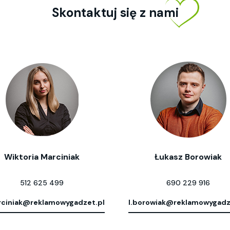
Skontaktuj się z nami
Wiktoria Marciniak
Łukasz Borowiak
512 625 499
690 229 916
ciniak@reklamowygadzet.pl
l.borowiak@reklamowygadz