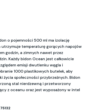
don o pojemności 500 ml ma izolację
a utrzymuje temperaturę gorących napojów
em godzin, a zimnych nawet przez
zin. Każdy bidon Ocean jest całkowicie
zględem emisji dwutlenku węgla i
branie 1000 plastikowych butelek, aby
i życia społeczności przybrzeżnych. Bidon
rzoną stal nierdzewną i przetworzony
ący z oceanu oraz jest wyposażony w intel
75132