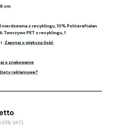
6,8 cm
 nierdzewna z recyklingu, 10% Politereftalan
% Tworzywo PET z recyklingu, 1
zt.
Zapytaj o większą ilość
aj o znakowanie
dżety reklamowe?
etto
 (+23% VAT)