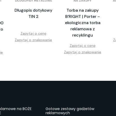
I
DŁUGOPISY METALOWE
NA ZAKUPY
A
Długopis dotykowy
Torba na zakupy
TIN 2
B'RIGHT | Porter –
ekologiczna torba
00
reklamowa z
go
Zapytaj o cenę
recyklingu
Zapytaj o znakowanie
Z
Zapytaj o cenę
Zapytaj o znakowanie
ie
eklamowe na BOŻE
Gotowe zestawy gadżetów
E
reklamowych