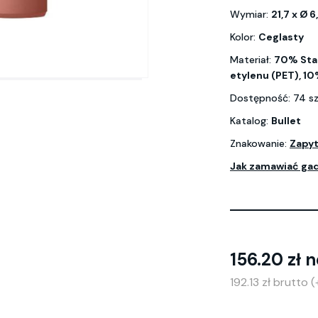
Wymiar:
21,7 x Ø 
Kolor:
Ceglasty
Materiał:
70% Stal
etylenu (PET), 10
Dostępność: 74 s
Katalog:
Bullet
Znakowanie:
Zapyt
Jak zamawiać ga
156.20 zł n
192.13 zł brutto