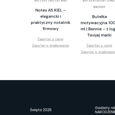
NOTESY I NOTATNIKI
BUTELKI SPORTOWE 
BIDONY
Notes A5 KIEL –
elegancki i
Butelka
praktyczny notatnik
motywacyjna 10
firmowy
ml | Bennie – z lo
Twojej marki
Zapytaj o cenę
Zapytaj o znakowanie
Zapytaj o cenę
Zapytaj o znakowan
Gadżety r
Święta 2026
NARODZENI