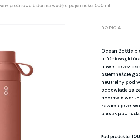
wany próżniowo bidon na wodę o pojemności 500 ml
DO PICIA
Ocean Bottle bi
próżniową, któr
nawet przez osi
osiemnaście god
neutralny pod w
odpowiada za ze
poprawić warunk
zawiera przetwo
plastik pochodz
Kod produktu:
100