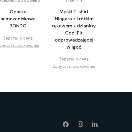
KCESORIA DO ROWERU
T-SHIRTY
Opaska
Męski T-shirt
samozaciskowa
Niagara z krótkim
BONDO
rękawem z dzianiny
Cool Fit
Zapytaj o cenę
odprowadzającej
apytaj o znakowanie
wilgoć
Zapytaj o cenę
Zapytaj o znakowanie