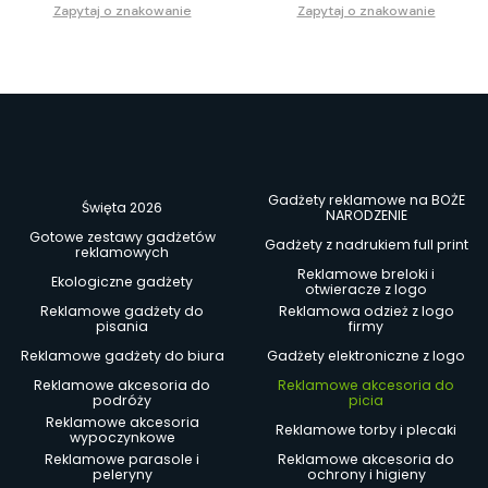
Zapytaj o znakowanie
Zapytaj o znakowanie
Gadżety reklamowe na BOŻE
Święta 2026
NARODZENIE
Gotowe zestawy gadżetów
Gadżety z nadrukiem full print
reklamowych
Reklamowe breloki i
Ekologiczne gadżety
otwieracze z logo
Reklamowe gadżety do
Reklamowa odzież z logo
pisania
firmy
Reklamowe gadżety do biura
Gadżety elektroniczne z logo
Reklamowe akcesoria do
Reklamowe akcesoria do
podróży
picia
Reklamowe akcesoria
Reklamowe torby i plecaki
wypoczynkowe
Reklamowe parasole i
Reklamowe akcesoria do
peleryny
ochrony i higieny