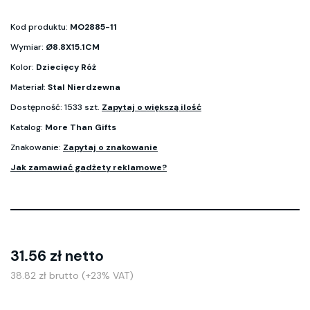
Kod produktu:
MO2885-11
Wymiar:
Ø8.8X15.1CM
Kolor:
Dziecięcy Róż
Materiał:
Stal Nierdzewna
Dostępność: 1533 szt.
Zapytaj o większą ilość
Katalog:
More Than Gifts
Znakowanie:
Zapytaj o znakowanie
Jak zamawiać gadżety reklamowe?
31.56 zł netto
38.82 zł brutto (+23% VAT)