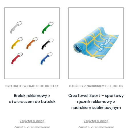
BRELOKI OTWIERACZE DO BUTELEK
GADŻETY Z NADRUKIEM FULL COLOR
Brelok reklamowy z
CreaTowel Sport – sportowy
otwieraczem do butelek
ręcznik reklamowy z
nadrukiem sublimacyjnym
Zapytaj o cenę
Zapytaj o cenę
Zapytaj o znakowanie
Zapytaj o znakowanie