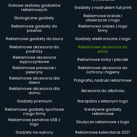
Gotowe zestawy gadżetów
Gadżety z nadrukiem full print
reklamowych
Reklamowe breloki i
Ekologiczne gadżety
otwieracze z logo
Reklamowe gadżety do
Reklamowa odzież z logo
pisania
firmy
Reklamowe gadżety do biura
Gadżety elektroniczne z logo
Reklamowe akcesoria do
Reklamowe akcesoria do
podróży
picia
Reklamowe akcesoria
Reklamowe torby i plecaki
wypoczynkowe
Reklamowe parasole i
Reklamowe akcesoria do
peleryny
ochrony i higieny
Reklamowe akcesoria dla
Poligrafia, nadruki reklamowe
dzieci
Reklamowe akcesoria dla
Akcesoria do alkoholu
domu
Gadżety premium
Narzędzia z własnym logo
Reklamowe gadżety sportowe
Kreatywne gadżety
z logo firmy
reklamowe
Reklamowe pendrive USB z
Słodycze reklamowe z logo
logo
Gadżety na wybory
Reklamowe kalendarze 2027