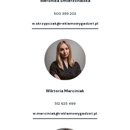
Weronika Śmierzchalska
500 399 202
w.skrzypczak@reklamowygadzet.pl
Wiktoria Marciniak
512 625 499
w.marciniak@reklamowygadzet.pl