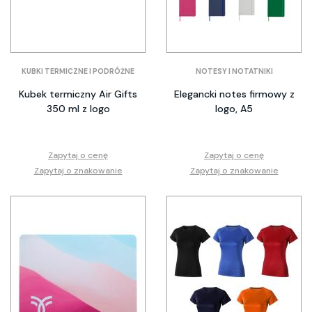
KUBKI TERMICZNE I PODRÓŻNE
NOTESY I NOTATNIKI
Kubek termiczny Air Gifts
Elegancki notes firmowy z
350 ml z logo
logo, A5
Zapytaj o cenę
Zapytaj o cenę
Zapytaj o znakowanie
Zapytaj o znakowanie