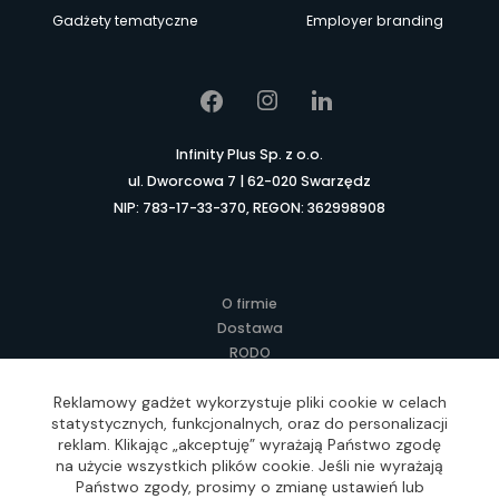
Gadżety tematyczne
Employer branding
Infinity Plus Sp. z o.o.
ul. Dworcowa 7 | 62-020 Swarzędz
NIP: 783-17-33-370, REGON: 362998908
O firmie
Dostawa
RODO
Kontakt
Regulamin
Reklamowy gadżet wykorzystuje pliki cookie w celach
statystycznych, funkcjonalnych, oraz do personalizacji
Lokalne Gadżety Reklamowe
reklam. Klikając „akceptuję” wyrażają Państwo zgodę
Jak zamawiać?
na użycie wszystkich plików cookie. Jeśli nie wyrażają
Słownik pojęć
Państwo zgody, prosimy o zmianę ustawień lub