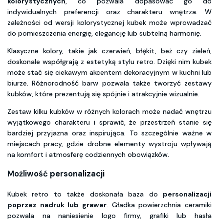
kolorystycznych
, co pozwala dopasować go do
indywidualnych preferencji oraz charakteru wnętrza. W
zależności od wersji kolorystycznej kubek może wprowadzać
do pomieszczenia energię, elegancję lub subtelną harmonię.
Klasyczne kolory, takie jak czerwień, błękit, beż czy zieleń,
doskonale współgrają z estetyką stylu retro. Dzięki nim kubek
może stać się ciekawym akcentem dekoracyjnym w kuchni lub
biurze. Różnorodność barw pozwala także tworzyć zestawy
kubków, które prezentują się spójnie i atrakcyjnie wizualnie.
Zestaw kilku kubków w różnych kolorach może nadać wnętrzu
wyjątkowego charakteru i sprawić, że przestrzeń stanie się
bardziej przyjazna oraz inspirująca. To szczególnie ważne w
miejscach pracy, gdzie drobne elementy wystroju wpływają
na komfort i atmosferę codziennych obowiązków.
Możliwość personalizacji
Kubek retro to także doskonała baza do
personalizacji
poprzez nadruk lub grawer
. Gładka powierzchnia ceramiki
pozwala na naniesienie logo firmy, grafiki lub hasła