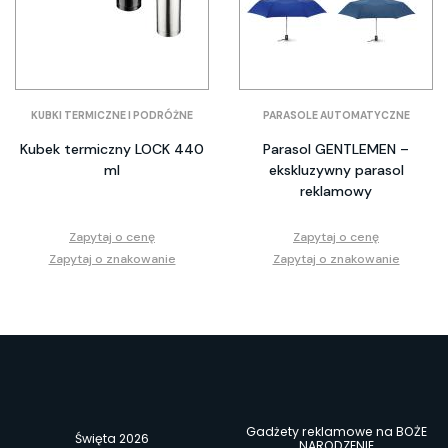
KUBKI TERMICZNE I PODRÓŻNE
PARASOLE AUTOMATYCZNE
Kubek termiczny LOCK 440
Parasol GENTLEMEN –
ml
ekskluzywny parasol
reklamowy
Zapytaj o cenę
Zapytaj o cenę
Zapytaj o znakowanie
Zapytaj o znakowanie
Gadżety reklamowe na BOŻE
Święta 2026
NARODZENIE