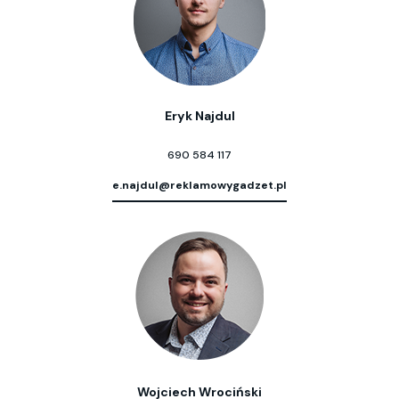
Eryk Najdul
690 584 117
e.najdul@reklamowygadzet.pl
Wojciech Wrociński