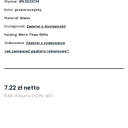
Wymiar:
Ø6.5X22CM
Kolor:
przezroczysty
Materiał:
Glass
Dostępność:
Zapytaj o dostępność
Katalog:
More Than Gifts
Znakowanie:
Zapytaj o znakowanie
Jak zamawiać gadżety reklamowe?
7.22 zł netto
8.88 zł brutto (+23% VAT)