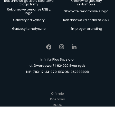
Reklamowe gadżety sportowe
Kreatywne gadżety
z logo firmy
reklamowe
Reklamowe pendrive USB z
Słodycze reklamowe z logo
logo
Gadżety na wybory
Reklamowe kalendarze 2027
Gadżety tematyczne
Employer branding
Infinity Plus Sp. z o.o.
ul. Dworcowa 7 | 62-020 Swarzędz
NIP: 783-17-33-370, REGON: 362998908
O firmie
Dostawa
RODO
Kontakt