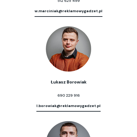
512 625 499
w.marciniak@reklamowygadzet.pl
Łukasz Borowiak
690 229 916
l.borowiak@reklamowygadzet.pl