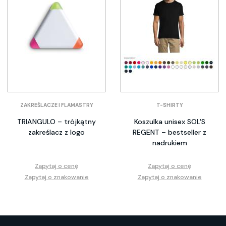
ZAKREŚLACZE I FLAMASTRY
T-SHIRTY
TRIANGULO – trójkątny
Koszulka unisex SOL'S
zakreślacz z logo
REGENT – bestseller z
nadrukiem
Zapytaj o cenę
Zapytaj o cenę
Zapytaj o znakowanie
Zapytaj o znakowanie