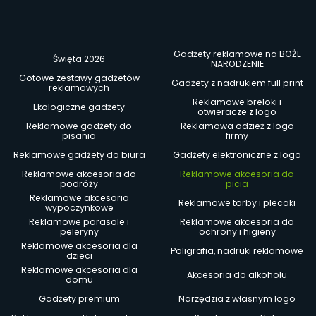
Gadżety reklamowe na BOŻE
Święta 2026
NARODZENIE
Gotowe zestawy gadżetów
Gadżety z nadrukiem full print
reklamowych
Reklamowe breloki i
Ekologiczne gadżety
otwieracze z logo
Reklamowe gadżety do
Reklamowa odzież z logo
pisania
firmy
Reklamowe gadżety do biura
Gadżety elektroniczne z logo
Reklamowe akcesoria do
Reklamowe akcesoria do
podróży
picia
Reklamowe akcesoria
Reklamowe torby i plecaki
wypoczynkowe
Reklamowe parasole i
Reklamowe akcesoria do
peleryny
ochrony i higieny
Reklamowe akcesoria dla
Poligrafia, nadruki reklamowe
dzieci
Reklamowe akcesoria dla
Akcesoria do alkoholu
domu
Gadżety premium
Narzędzia z własnym logo