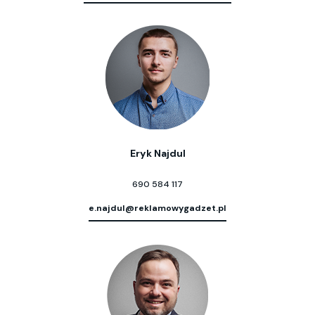
Eryk Najdul
690 584 117
e.najdul@reklamowygadzet.pl