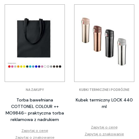
NA ZAKUPY
KUBKI TERMICZNE I PODRÓŻNE
Torba bawełniana
Kubek termiczny LOCK 440
COTTONEL COLOUR ++
ml
MO9846– praktyczna torba
reklamowa z nadrukiem
Zapytaj o cenę
Zapytaj o cenę
Zapytaj o znakowanie
Zapytaj o znakowanie