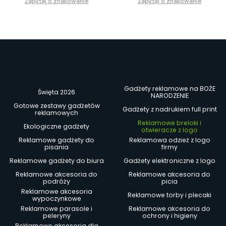
Zapytaj o znakowanie
Zapytaj o znakowanie
Gadżety reklamowe na BOŻE
Święta 2026
NARODZENIE
Gotowe zestawy gadżetów
Gadżety z nadrukiem full print
reklamowych
Reklamowe breloki i
Ekologiczne gadżety
otwieracze z logo
Reklamowe gadżety do
Reklamowa odzież z logo
pisania
firmy
Reklamowe gadżety do biura
Gadżety elektroniczne z logo
Reklamowe akcesoria do
Reklamowe akcesoria do
podróży
picia
Reklamowe akcesoria
Reklamowe torby i plecaki
wypoczynkowe
Reklamowe parasole i
Reklamowe akcesoria do
peleryny
ochrony i higieny
Reklamowe akcesoria dla