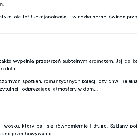
m.
tetyka, ale też funkcjonalność – wieczko chroni świecę pr
 także wypełnia przestrzeń subtelnym aromatem. Jej deli
m dniu.
rnych spotkań, romantycznych kolacji czy chwil relaksu
ytulnej i odprężającej atmosfery w domu.
i wosku, który pali się równomiernie i długo. Szklany 
ygodne przechowywanie.