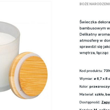
BOŻE NARODZENI
Świeczka dekora
bambusowym wiec
Delikatny aromat
atmosferę w dom
sprawdzi się ja
wnętrza, łącząc 
Kod produktu:
731
Wymiar:
ø 6,7 x 8
Kolor:
przezroczy
Materiał:
szkło, b
Dostępność:
Zapy