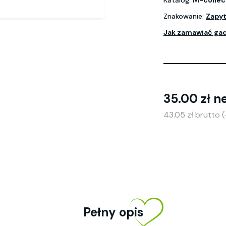
Katalog:
M-collec
Znakowanie:
Zapyt
Jak zamawiać ga
35.00 zł n
43.05 zł brutto 
Pełny opis