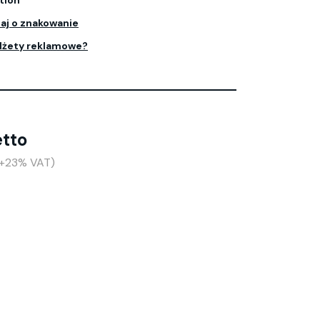
tion
aj o znakowanie
dżety reklamowe?
etto
(+23% VAT)