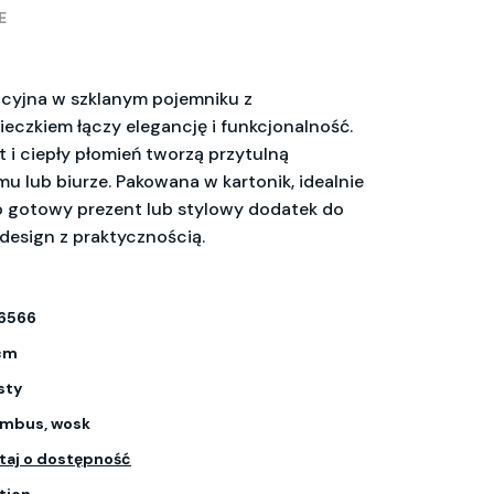
E
cyjna w szklanym pojemniku z
zkiem łączy elegancję i funkcjonalność.
 i ciepły płomień tworzą przytulną
u lub biurze. Pakowana w kartonik, idealnie
ko gotowy prezent lub stylowy dodatek do
design z praktycznością.
6566
 cm
sty
ambus, wosk
taj o dostępność