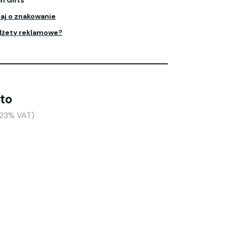
n Gifts
aj o znakowanie
dżety reklamowe?
tto
+23% VAT)