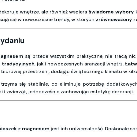
dekoruje wnętrze, ale również wspiera
świadome wybory 
isują się w nowoczesne trendy, w których
zrównoważony r
wydaniu
 magnesem
są przede wszystkim praktyczne, nie tracą nic z
o
tradycyjnych
, jak i nowoczesnych aranżacji wnętrz.
Łatw
 biurowej przestrzeni, dodając świątecznego klimatu w kilka
a trzyma się stabilnie, co eliminuje potrzebę dodatkow
eci i zwierząt, jednocześnie zachowując estetykę dekoracji.
wieszek z magnesem
jest ich uniwersalność. Doskonale sp