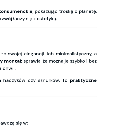
konsumenckie
, pokazując troskę o planetę.
ozwój
łączy się z estetyką.
e swojej elegancji. Ich minimalistyczny, a
y montaż
sprawia, że można je szybko i bez
 chwil.
ych haczyków czy sznurków. To
praktyczne
rawdzą się w: