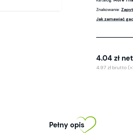
Katalog:
More Tha
Znakowanie:
Zapyt
Jak zamawiać ga
4.04 zł ne
4.97 zł brutto (
Pełny opis