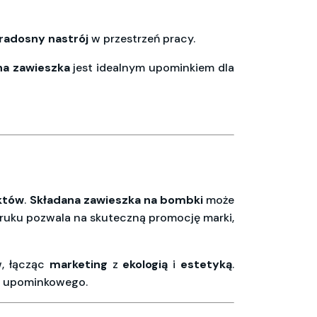
radosny nastrój
w przestrzeń pracy.
na zawieszka
jest idealnym upominkiem dla
uktów
.
Składana zawieszka na bombki
może
ruku pozwala na skuteczną promocję marki,
w, łącząc
marketing
z
ekologią
i
estetyką
.
wu upominkowego.