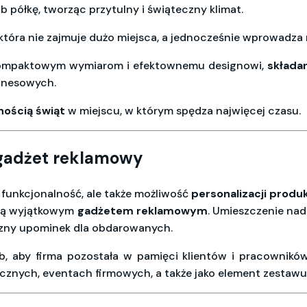
b półkę, tworząc przytulny i świąteczny klimat.
 która nie zajmuje dużo miejsca, a jednocześnie wprowadza
kompaktowym wymiarom i efektownemu designowi,
składa
iznesowych.
ością świąt
w miejscu, w którym spędza najwięcej czasu.
 gadżet reklamowy
o funkcjonalność, ale także możliwość
personalizacji prod
i ją wyjątkowym
gadżetem reklamowym
. Umieszczenie nad
yczny upominek dla obdarowanych.
b, aby firma pozostała w pamięci klientów i pracownikó
ecznych, eventach firmowych, a także jako element zesta