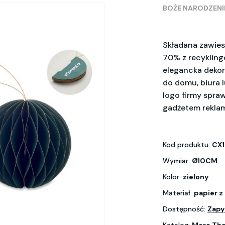
BOŻE NARODZENI
Składana zawie
70% z recykling
elegancka dekor
do domu, biura l
logo firmy spraw
gadżetem rekl
Kod produktu:
CX
Wymiar:
Ø10CM
Kolor:
zielony
Materiał:
papier z
Dostępność:
Zapy