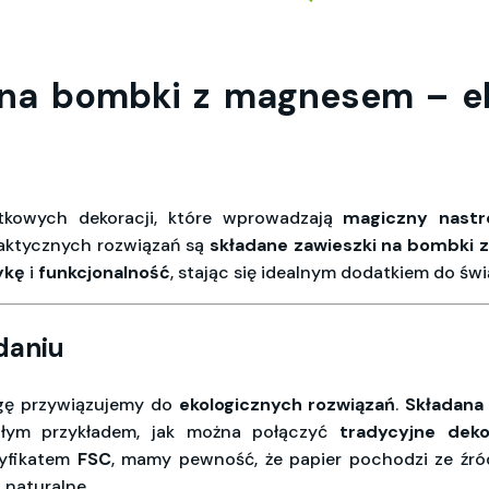
 na bombki z magnesem – ek
tkowych dekoracji, które wprowadzają
magiczny nastr
raktycznych rozwiązań są
składane zawieszki na bombki
ykę
i
funkcjonalność
, stając się idealnym dodatkiem do św
daniu
agę przywiązujemy do
ekologicznych rozwiązań
.
Składana
łym przykładem, jak można połączyć
tradycyjne deko
tyfikatem
FSC
, mamy pewność, że papier pochodzi ze źr
naturalne.