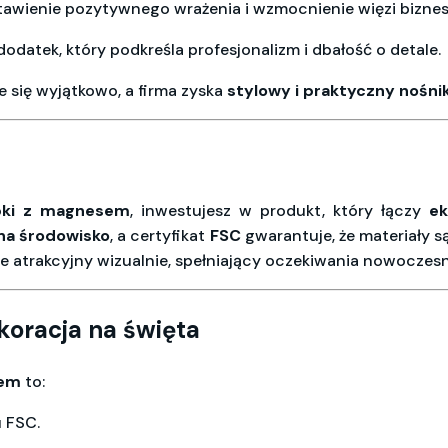
awienie pozytywnego wrażenia i wzmocnienie więzi biznes
odatek, który podkreśla profesjonalizm i dbałość o detale.
e się wyjątkowo, a firma zyska
stylowy i praktyczny nośn
bki z magnesem
, inwestujesz w produkt, który łączy
ek
na środowisko
, a certyfikat
FSC
gwarantuje, że materiały 
ie atrakcyjny wizualnie, spełniający oczekiwania nowoczes
oracja na święta
sem
to:
u FSC.