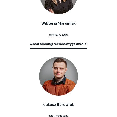
Wiktoria Marciniak
512 625 499
w.marciniak@reklamowygadzet.pl
Łukasz Borowiak
690 229 916