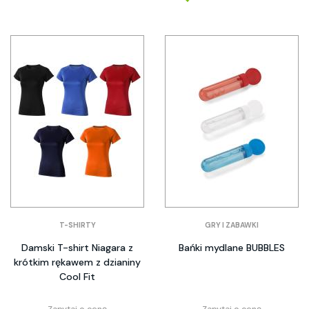
T-SHIRTY
GRY I ZABAWKI
Damski T-shirt Niagara z
Bańki mydlane BUBBLES
krótkim rękawem z dzianiny
Cool Fit
Zapytaj o cenę
Zapytaj o cenę