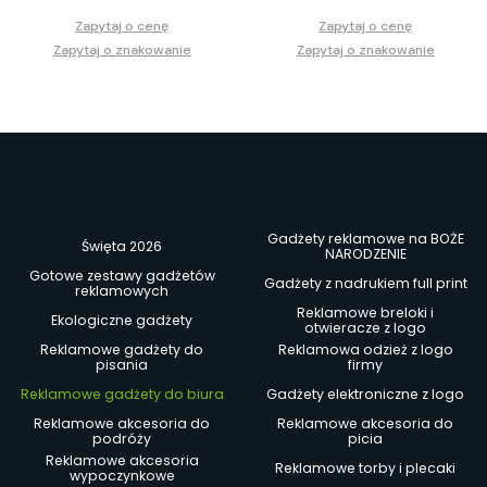
Zapytaj o cenę
Zapytaj o cenę
Zapytaj o znakowanie
Zapytaj o znakowanie
Gadżety reklamowe na BOŻE
Święta 2026
NARODZENIE
Gotowe zestawy gadżetów
Gadżety z nadrukiem full print
reklamowych
Reklamowe breloki i
Ekologiczne gadżety
otwieracze z logo
Reklamowe gadżety do
Reklamowa odzież z logo
pisania
firmy
Reklamowe gadżety do biura
Gadżety elektroniczne z logo
Reklamowe akcesoria do
Reklamowe akcesoria do
podróży
picia
Reklamowe akcesoria
Reklamowe torby i plecaki
wypoczynkowe