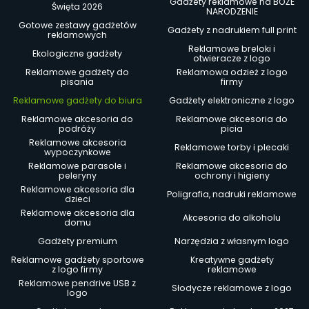
Gadżety reklamowe na BOŻE
Święta 2026
NARODZENIE
Gotowe zestawy gadżetów
Gadżety z nadrukiem full print
reklamowych
Reklamowe breloki i
Ekologiczne gadżety
otwieracze z logo
Reklamowe gadżety do
Reklamowa odzież z logo
pisania
firmy
Reklamowe gadżety do biura
Gadżety elektroniczne z logo
Reklamowe akcesoria do
Reklamowe akcesoria do
podróży
picia
Reklamowe akcesoria
Reklamowe torby i plecaki
wypoczynkowe
Reklamowe parasole i
Reklamowe akcesoria do
peleryny
ochrony i higieny
Reklamowe akcesoria dla
Poligrafia, nadruki reklamowe
dzieci
Reklamowe akcesoria dla
Akcesoria do alkoholu
domu
Gadżety premium
Narzędzia z własnym logo
Reklamowe gadżety sportowe
Kreatywne gadżety
z logo firmy
reklamowe
Reklamowe pendrive USB z
Słodycze reklamowe z logo
logo