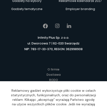
Gadżety na wybory
Reklamowe kalendarze 2027
Gadżety tematyczne
Employer branding
Infinity Plus Sp. z o.o.
ul. Dworcowa 7 | 62-020 Swarzędz
NIP: 783-17-33-370, REGON: 362998908
O firmie
Dostawa
RODO
Kontakt
Reklamowy gadżet wykorzystuje pliki cookie w celach
Regulamin
statystycznych, funkcjonalnych, oraz do personalizacji
Lokalne Gadżety Reklamowe
reklam. Klikając „akceptuję” wyrażają Państwo zgodę
Jak zamawiać?
na użycie wszystkich plików cookie. Jeśli nie wyrażają
Słownik pojęć