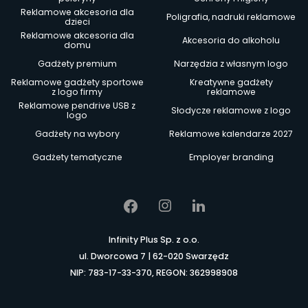
Reklamowe akcesoria dla
Poligrafia, nadruki reklamowe
dzieci
Reklamowe akcesoria dla
Akcesoria do alkoholu
domu
Gadżety premium
Narzędzia z własnym logo
Reklamowe gadżety sportowe
Kreatywne gadżety
z logo firmy
reklamowe
Reklamowe pendrive USB z
Słodycze reklamowe z logo
logo
Gadżety na wybory
Reklamowe kalendarze 2027
Gadżety tematyczne
Employer branding
Infinity Plus Sp. z o.o.
ul. Dworcowa 7 | 62-020 Swarzędz
NIP: 783-17-33-370, REGON: 362998908