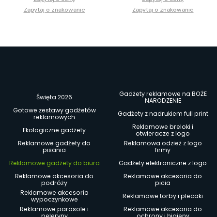
Zapytaj o znakowanie
Zapytaj o znakowanie
Gadżety reklamowe na BOŻE
Święta 2026
NARODZENIE
Gotowe zestawy gadżetów
Gadżety z nadrukiem full print
reklamowych
Reklamowe breloki i
Ekologiczne gadżety
otwieracze z logo
Reklamowe gadżety do
Reklamowa odzież z logo
pisania
firmy
Reklamowe gadżety do biura
Gadżety elektroniczne z logo
Reklamowe akcesoria do
Reklamowe akcesoria do
podróży
picia
Reklamowe akcesoria
Reklamowe torby i plecaki
wypoczynkowe
Reklamowe parasole i
Reklamowe akcesoria do
peleryny
ochrony i higieny