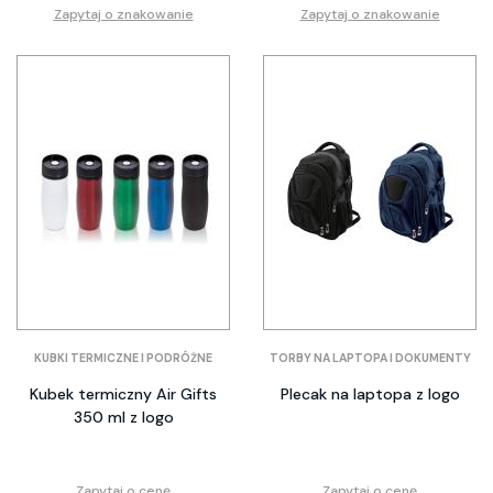
Zapytaj o znakowanie
Zapytaj o znakowanie
KUBKI TERMICZNE I PODRÓŻNE
TORBY NA LAPTOPA I DOKUMENTY
Kubek termiczny Air Gifts
Plecak na laptopa z logo
350 ml z logo
Zapytaj o cenę
Zapytaj o cenę