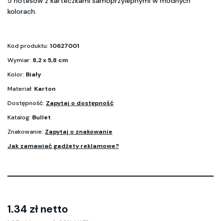
5 notesów z karteczkami samoprzylepnymi w modnych
kolorach.
Kod produktu:
10627001
Wymiar:
8,2 x 5,8 cm
Kolor:
Biały
Materiał:
Karton
Dostępność:
Zapytaj o dostępność
Katalog:
Bullet
Znakowanie:
Zapytaj o znakowanie
Jak zamawiać gadżety reklamowe?
1.34 zł netto