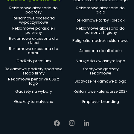
Reklamowe akcesoria do
Reklamowe akcesoria do
podróży
picia
Reklamowe akcesoria
Reklamowe torby i plecaki
wypoczynkowe
Reklamowe parasole i
Reklamowe akcesoria do
peleryny
ochrony i higieny
Reklamowe akcesoria dla
Poligrafia, nadruki reklamowe
dzieci
Reklamowe akcesoria dla
Akcesoria do alkoholu
domu
Gadżety premium
Narzędzia z własnym logo
Reklamowe gadżety sportowe
Kreatywne gadżety
z logo firmy
reklamowe
Reklamowe pendrive USB z
Słodycze reklamowe z logo
logo
Gadżety na wybory
Reklamowe kalendarze 2027
Gadżety tematyczne
Employer branding