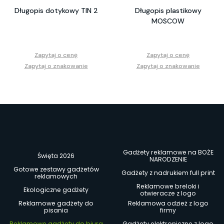
Długopis dotykowy TIN 2
Długopis plastikowy
MOSCOW
Zapytaj o cenę
Zapytaj o cenę
Zapytaj o znakowanie
Zapytaj o znakowanie
Gadżety reklamowe na BOŻE
Święta 2026
NARODZENIE
Gotowe zestawy gadżetów
Gadżety z nadrukiem full print
reklamowych
Reklamowe breloki i
Ekologiczne gadżety
otwieracze z logo
Reklamowe gadżety do
Reklamowa odzież z logo
pisania
firmy
Reklamowe gadżety do biura
Gadżety elektroniczne z logo