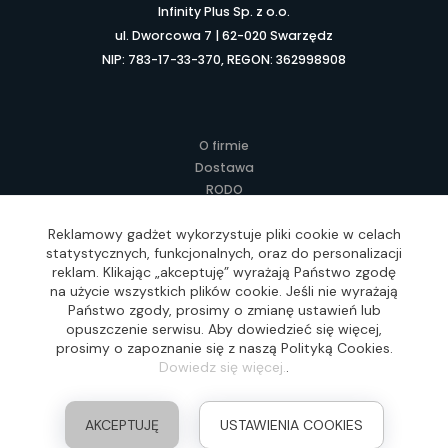
Infinity Plus Sp. z o.o.
ul. Dworcowa 7 | 62-020 Swarzędz
NIP: 783-17-33-370, REGON: 362998908
O firmie
Dostawa
RODO
Kontakt
Regulamin
Reklamowy gadżet wykorzystuje pliki cookie w celach
statystycznych, funkcjonalnych, oraz do personalizacji
Lokalne Gadżety Reklamowe
reklam. Klikając „akceptuję” wyrażają Państwo zgodę
Jak zamawiać?
na użycie wszystkich plików cookie. Jeśli nie wyrażają
Słownik pojęć
Państwo zgody, prosimy o zmianę ustawień lub
FAQ
opuszczenie serwisu. Aby dowiedzieć się więcej,
prosimy o zapoznanie się z naszą Polityką Cookies.
Dowiedz się więcej.
.
Realizacja: Idea4Me.pl, Wszelkie prawa zastrzeżone
AKCEPTUJĘ
USTAWIENIA COOKIES