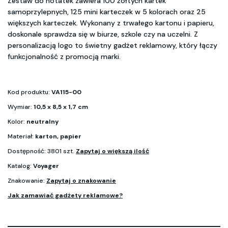
Zestaw do notatek zawiera 100 żółtych kartek
samoprzylepnych, 125 mini karteczek w 5 kolorach oraz 25
większych karteczek. Wykonany z trwałego kartonu i papieru,
doskonale sprawdza się w biurze, szkole czy na uczelni. Z
personalizacją logo to świetny gadżet reklamowy, który łączy
funkcjonalność z promocją marki.
Kod produktu:
VA115-00
Wymiar:
10,5 x 8,5 x 1,7 cm
Kolor:
neutralny
Materiał:
karton, papier
Dostępność: 3801 szt.
Zapytaj o większą ilość
Katalog:
Voyager
Znakowanie:
Zapytaj o znakowanie
Jak zamawiać gadżety reklamowe?