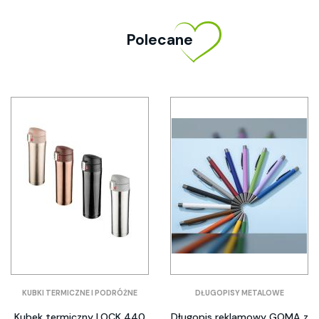
Polecane
KUBKI TERMICZNE I PODRÓŻNE
DŁUGOPISY METALOWE
Kubek termiczny LOCK 440
Długopis reklamowy GOMA z