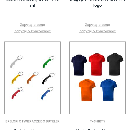
ml
logo
Zapytaj o cenę
Zapytaj o cenę
Zapytaj o znakowanie
Zapytaj o znakowanie
BRELOKI OTWIERACZE DO BUTELEK
T-SHIRTY