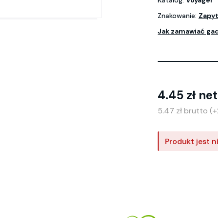
Katalog:
Voyager
Znakowanie:
Zapyt
Jak zamawiać ga
4.45 zł ne
5.47 zł brutto (
Produkt jest n