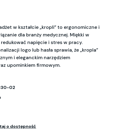
dżet w kształcie „kropli” to ergonomiczne i
iązanie dla branży medycznej. Miękki w
redukować napięcie i stres w pracy.
alizacji logo lub hasła sprawia, że „kropla”
ycznym i eleganckim narzędziem
az upominkiem firmowym.
830-02
m
taj o dostępność