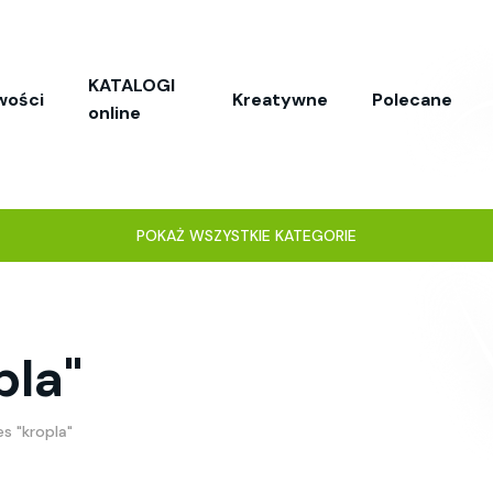
KATALOGI
wości
Kreatywne
Polecane
online
POKAŻ WSZYSTKIE KATEGORIE
pla"
s "kropla"