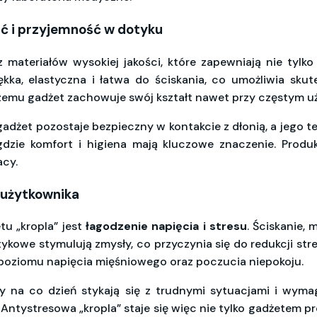
ść i przyjemność w dotyku
 materiałów wysokiej jakości, które zapewniają nie tylko
kka, elastyczna i łatwa do ściskania, co umożliwia skute
czemu gadżet zachowuje swój kształt nawet przy częstym u
dżet pozostaje bezpieczny w kontakcie z dłonią, a jego t
zie komfort i higiena mają kluczowe znaczenie. Produk
acy.
a użytkownika
u „kropla” jest
łagodzenie napięcia i stresu
. Ściskanie,
tykowe stymulują zmysły, co przyczynia się do redukcji 
 poziomu napięcia mięśniowego oraz poczucia niepokoju.
y na co dzień stykają się z trudnymi sytuacjami i wyma
 Antystresowa „kropla” staje się więc nie tylko gadżetem 