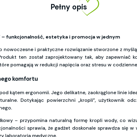
Pełny opis
” – funkcjonalność, estetyka i promocja w jednym
o nowoczesne i praktyczne rozwiązanie stworzone z myślą 
Produkt ten został zaprojektowany tak, aby zapewniać ko
tóre pomagają w redukcji napięcia oraz stresu w codzienne
nego komfortu
 pod kątem ergonomii. Jego delikatne, zaokrąglone linie idea
turalne. Dotykając powierzchni „kropli”, użytkownik 
nego.
kowy – przypomina naturalną formę kropli wody, co wizua
nkcjonalności sprawia, że gadżet doskonale sprawdza się 
 czy laboratoria medyczne.