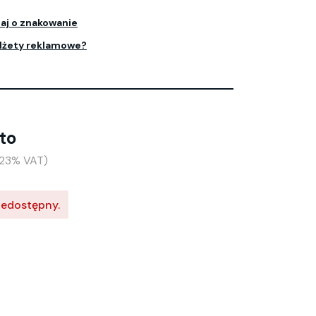
aj o znakowanie
dżety reklamowe?
tto
+23% VAT)
iedostępny.