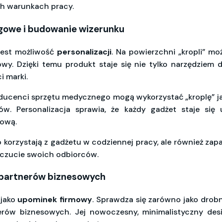
h warunkach pracy.
ngowe i budowanie wizerunku
jest możliwość
personalizacji
. Na powierzchni „kropli” mo
y. Dzięki temu produkt staje się nie tylko narzędziem d
 marki.
producenci sprzętu medycznego mogą wykorzystać „kroplę” 
w. Personalizacja sprawia, że każdy gadżet staje się u
kową.
ko korzystają z gadżetu w codziennej pracy, ale również 
poczucie swoich odbiorców.
 partnerów biznesowych
 jako
upominek firmowy
. Sprawdza się zarówno jako drobn
nerów biznesowych. Jej nowoczesny, minimalistyczny desi