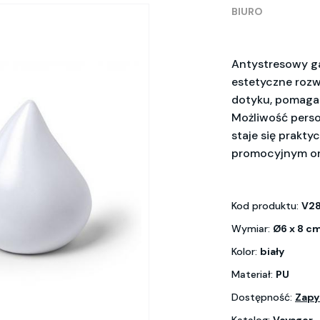
BIURO
Antystresowy ga
estetyczne rozw
dotyku, pomaga 
Możliwość person
staje się prakt
promocyjnym or
Kod produktu:
V2
Wymiar:
Ø6 x 8 c
Kolor:
biały
Materiał:
PU
Dostępność:
Zapy