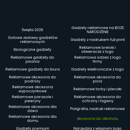
Gadżety reklamowe na BOŻE
Święta 2026
NARODZENIE
Gotowe zestawy gadżetów
Gadżety z nadrukiem full print
reklamowych
Reklamowe breloki i
Ekologiczne gadżety
otwieracze z logo
Reklamowe gadżety do
Reklamowa odzież z logo
pisania
firmy
Reklamowe gadżety do biura
Gadżety elektroniczne z logo
Reklamowe akcesoria do
Reklamowe akcesoria do
podróży
picia
Reklamowe akcesoria
Reklamowe torby i plecaki
wypoczynkowe
Reklamowe parasole i
Reklamowe akcesoria do
peleryny
ochrony i higieny
Reklamowe akcesoria dla
Poligrafia, nadruki reklamowe
dzieci
Reklamowe akcesoria dla
Akcesoria do alkoholu
domu
Gadżety premium
Narzędzia z własnym logo