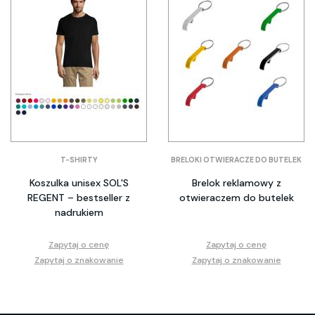
T-SHIRTY
BRELOKI OTWIERACZE DO BUTELEK
Koszulka unisex SOL'S
Brelok reklamowy z
REGENT – bestseller z
otwieraczem do butelek
nadrukiem
Zapytaj o cenę
Zapytaj o cenę
Zapytaj o znakowanie
Zapytaj o znakowanie