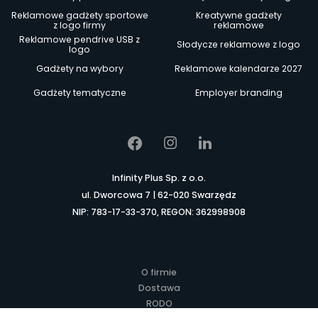
Reklamowe gadżety sportowe
Kreatywne gadżety
z logo firmy
reklamowe
Reklamowe pendrive USB z
Słodycze reklamowe z logo
logo
Gadżety na wybory
Reklamowe kalendarze 2027
Gadżety tematyczne
Employer branding
Infinity Plus Sp. z o.o.
ul. Dworcowa 7 | 62-020 Swarzędz
NIP: 783-17-33-370, REGON: 362998908
O firmie
Dostawa
RODO