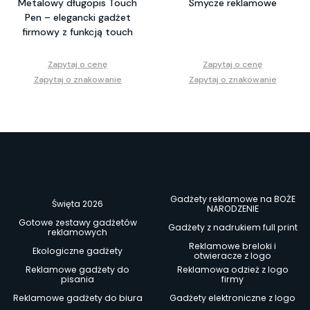
Metalowy długopis Touch
Smycze reklamowe
Pen – elegancki gadżet
firmowy z funkcją touch
Zapytaj o cenę
Zapytaj o cenę
Zapytaj o znakowanie
Zapytaj o znakowanie
Gadżety reklamowe na BOŻE
Święta 2026
NARODZENIE
Gotowe zestawy gadżetów
Gadżety z nadrukiem full print
reklamowych
Reklamowe breloki i
Ekologiczne gadżety
otwieracze z logo
Reklamowe gadżety do
Reklamowa odzież z logo
pisania
firmy
Reklamowe gadżety do biura
Gadżety elektroniczne z logo