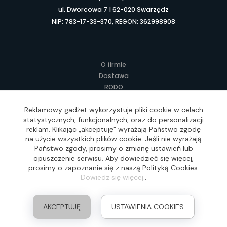
ul. Dworcowa 7 | 62-020 Swarzędz
NIP: 783-17-33-370, REGON: 362998908
O firmie
Dostawa
RODO
Kontakt
Regulamin
Reklamowy gadżet wykorzystuje pliki cookie w celach
statystycznych, funkcjonalnych, oraz do personalizacji
Lokalne Gadżety Reklamowe
reklam. Klikając „akceptuję” wyrażają Państwo zgodę
Jak zamawiać?
na użycie wszystkich plików cookie. Jeśli nie wyrażają
Słownik pojęć
Państwo zgody, prosimy o zmianę ustawień lub
FAQ
opuszczenie serwisu. Aby dowiedzieć się więcej,
prosimy o zapoznanie się z naszą Polityką Cookies.
Dowiedz się więcej.
.
Realizacja: Idea4Me.pl, Wszelkie prawa zastrzeżone
AKCEPTUJĘ
USTAWIENIA COOKIES