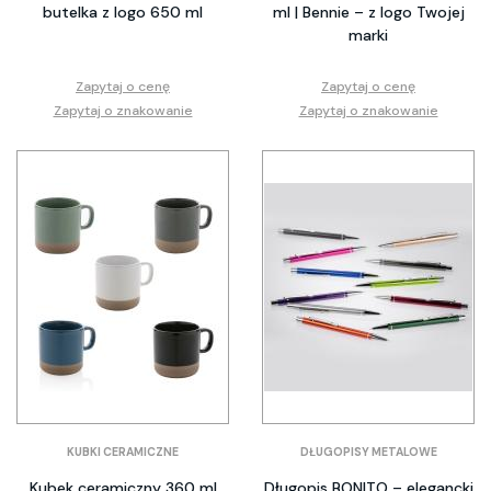
butelka z logo 650 ml
ml | Bennie – z logo Twojej
marki
Zapytaj o cenę
Zapytaj o cenę
Zapytaj o znakowanie
Zapytaj o znakowanie
KUBKI CERAMICZNE
DŁUGOPISY METALOWE
Kubek ceramiczny 360 ml
Długopis BONITO – elegancki