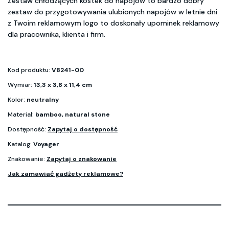
Zestaw chłodzących kostek do napojów to bardzo dobry
zestaw do przygotowywania ulubionych napojów w letnie dni
z Twoim reklamowym logo to doskonały upominek reklamowy
dla pracownika, klienta i firm.
Kod produktu:
V8241-00
Wymiar:
13,3 x 3,8 x 11,4 cm
Kolor:
neutralny
Materiał:
bamboo, natural stone
Dostępność:
Zapytaj o dostępność
Katalog:
Voyager
Znakowanie:
Zapytaj o znakowanie
Jak zamawiać gadżety reklamowe?