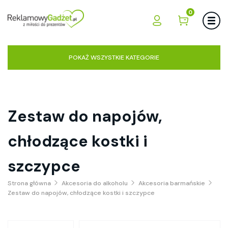
0
POKAŻ WSZYSTKIE KATEGORIE
Zestaw do napojów,
chłodzące kostki i
szczypce
Strona główna
Akcesoria do alkoholu
Akcesoria barmańskie
Zestaw do napojów, chłodzące kostki i szczypce