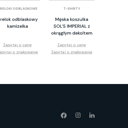
RELOKI ODBLASKOWE
T-SHIRTY
relok odblaskowy
Męska koszulka
kamizelka
SOL'S IMPERIAL z
okrągłym dekoltem
Zapytaj o cenę
Zapytaj o cenę
apytaj o znakowanie
Zapytaj o znakowanie