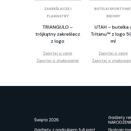
ZAKREŚLACZE I
BUTELKI SPORTOWE 
FLAMASTRY
BIDONY
TRIANGULO –
UTAH – butelka 
trójkątny zakreślacz
Tritanu™ z logo 5
z logo
ml
Zapytaj o cenę
Zapytaj o cenę
Zapytaj o znakowanie
Zapytaj o znakowan
Gadżety r
Święta 2026
NARODZENI
Gadżety z nadrukiem full print
Ekologiczn