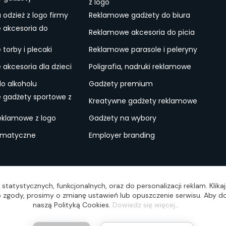
z logo
odzież z logo firmy
Reklamowe gadżety do biura
 akcesoria do
Reklamowe akcesoria do picia
torby i plecaki
Reklamowe parasole i peleryny
akcesoria dla dzieci
Poligrafia, nadruki reklamowe
do alkoholu
Gadżety premium
 gadżety sportowe z
Kreatywne gadżety reklamowe
eklamowe z logo
Gadżety na wybory
ematyczne
Employer branding
ulamin
Lokalne Gadżety Reklamowe
Jak zamawiać?
S
statystycznych, funkcjonalnych, oraz do personalizacji reklam. Klik
wo zgody, prosimy o zmianę ustawień lub opuszczenie serwisu. Aby do
naszą Polityką Cookies.
Dowiedz się więcej.
.
Reali