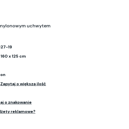
z nylonowym uchwytem
27-19
 160 x 125 cm
lon
.
Zapytaj o większą ilość
aj o znakowanie
dżety reklamowe?