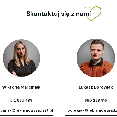
Skontaktuj się z nami
Wiktoria Marciniak
Łukasz Borowiak
512 625 499
690 229 916
ciniak@reklamowygadzet.pl
l.borowiak@reklamowygadz