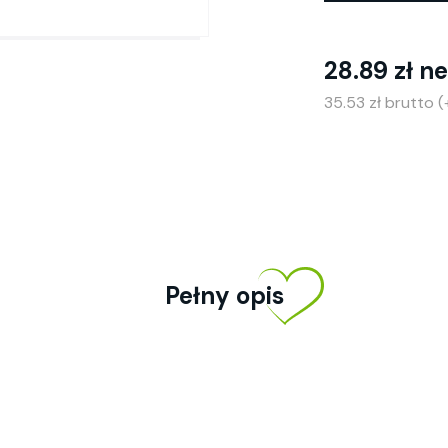
28.89 zł n
35.53 zł brutto 
Pełny opis