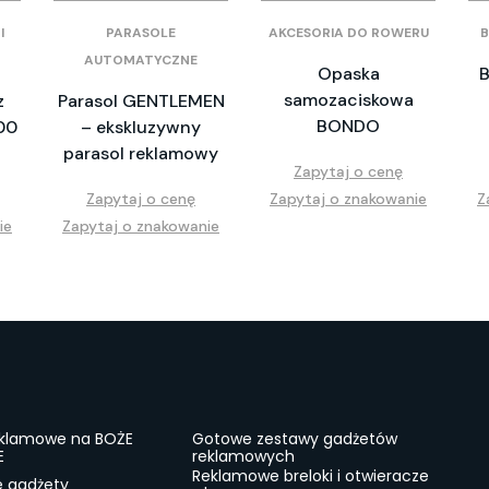
I
PARASOLE
AKCESORIA DO ROWERU
B
AUTOMATYCZNE
Opaska
B
samozaciskowa
z
Parasol GENTLEMEN
BONDO
00
– ekskluzywny
parasol reklamowy
Zapytaj o cenę
Zapytaj o cenę
Zapytaj o znakowanie
Z
ie
Zapytaj o znakowanie
eklamowe na BOŻE
Gotowe zestawy gadżetów
E
reklamowych
Reklamowe breloki i otwieracze
e gadżety