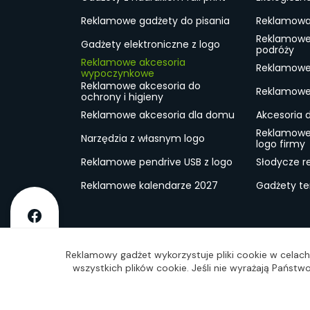
Reklamowe gadżety do pisania
Reklamowa 
Reklamowe
Gadżety elektroniczne z logo
podróży
Reklamowe akcesoria
Reklamowe 
wypoczynkowe
Reklamowe akcesoria do
Reklamowe 
ochrony i higieny
Reklamowe akcesoria dla domu
Akcesoria 
Reklamowe
Narzędzia z własnym logo
logo firmy
Reklamowe pendrive USB z logo
Słodycze r
Reklamowe kalendarze 2027
Gadżety t
O firmie
Dostawa
RODO
Kontakt
Reg
Reklamowy gadżet wykorzystuje pliki cookie w celach 
wszystkich plików cookie. Jeśli nie wyrażają Państ