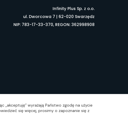
Infinity Plus Sp. z o.o.
ul. Dworcowa 7 | 62-020 Swarzędz
NIP: 783-17-33-370, REGON: 362998908
łownik pojęć
FAQ
ając „akceptuję” wyrażają Państwo zgodę na użycie
wiedzieć się więcej, prosimy o zapoznanie się z
zacja: Idea4Me.pl, Wszelkie prawa zastrzeżone