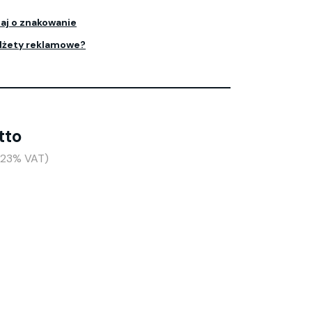
aj o znakowanie
dżety reklamowe?
tto
(+23% VAT)