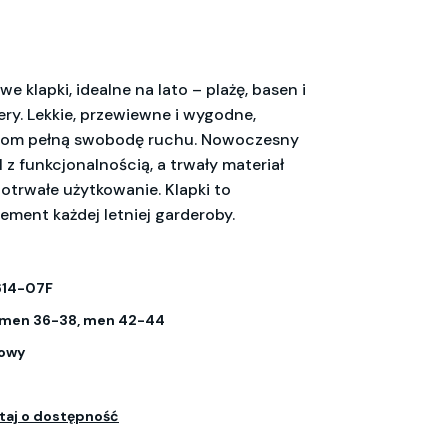
e klapki, idealne na lato – plażę, basen i
ry. Lekkie, przewiewne i wygodne,
pom pełną swobodę ruchu. Nowoczesny
l z funkcjonalnością, a trwały materiał
otrwałe użytkowanie. Klapki to
ement każdej letniej garderoby.
614-07F
omen 36-38, men 42-44
owy
C
taj o dostępność