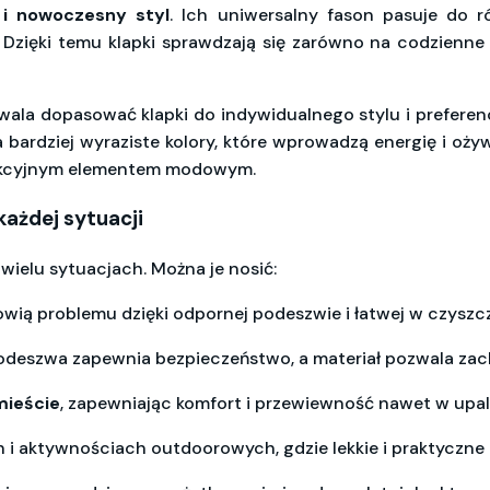
 i nowoczesny styl
. Ich uniwersalny fason pasuje do r
zięki temu klapki sprawdzają się zarówno na codzienne w
ala dopasować klapki do indywidualnego stylu i preferen
ardziej wyraziste kolory, które wprowadzą energię i ożywią 
rakcyjnym elementem modowym.
ażdej sytuacji
wielu sytuacjach. Można je nosić:
nowią problemu dzięki odpornej podeszwie i łatwej w czyszc
podeszwa zapewnia bezpieczeństwo, a materiał pozwala za
mieście
, zapewniając komfort i przewiewność nawet w upal
ch i aktywnościach outdoorowych, gdzie lekkie i praktyczne