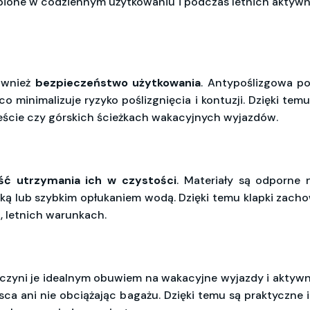
tąpione w codziennym użytkowaniu i podczas letnich aktyw
również
bezpieczeństwo użytkowania
. Antypoślizgowa p
co minimalizuje ryzyko poślizgnięcia i kontuzji. Dzięki te
ieście czy górskich ścieżkach wakacyjnych wyjazdów.
ść utrzymania ich w czystości
. Materiały są odporne 
tką lub szybkim opłukaniem wodą. Dzięki temu klapki zacho
 letnich warunkach.
co czyni je idealnym obuwiem na wakacyjne wyjazdy i aktyw
sca ani nie obciążając bagażu. Dzięki temu są praktyczne i