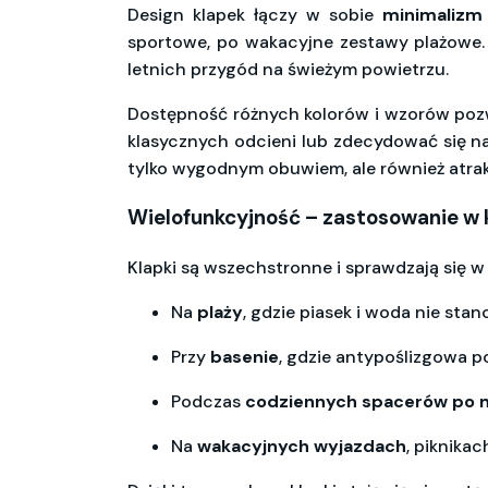
Design klapek łączy w sobie
minimalizm
sportowe, po wakacyjne zestawy plażowe. D
letnich przygód na świeżym powietrzu.
Dostępność różnych kolorów i wzorów pozw
klasycznych odcieni lub zdecydować się na b
tylko wygodnym obuwiem, ale również at
Wielofunkcyjność – zastosowanie w k
Klapki są wszechstronne i sprawdzają się w 
Na
plaży
, gdzie piasek i woda nie sta
Przy
basenie
, gdzie antypoślizgowa 
Podczas
codziennych spacerów po 
Na
wakacyjnych wyjazdach
, piknika