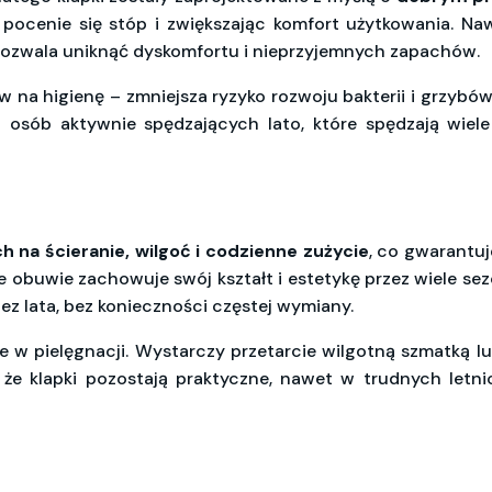
c pocenie się stóp i zwiększając komfort użytkowania. 
 pozwala uniknąć dyskomfortu i nieprzyjemnych zapachów.
a higienę – zmniejsza ryzyko rozwoju bakterii i grzybów,
 osób aktywnie spędzających lato, które spędzają wiele
 na ścieranie, wilgoć i codzienne zużycie
, co gwarantu
że obuwie zachowuje swój kształt i estetykę przez wiele s
zez lata, bez konieczności częstej wymiany.
 w pielęgnacji. Wystarczy przetarcie wilgotną szmatką lu
 że klapki pozostają praktyczne, nawet w trudnych letni