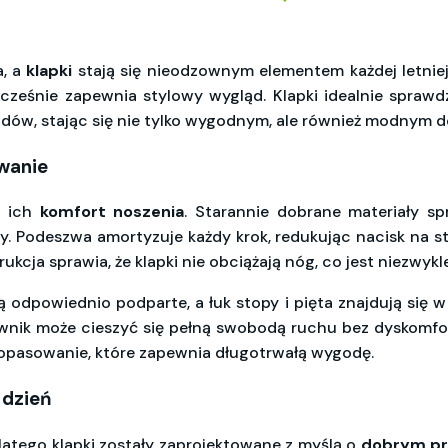
a, a
klapki
stają się nieodzownym elementem każdej letniej
ocześnie zapewnia stylowy wygląd. Klapki idealnie sprawdz
ów, stając się nie tylko wygodnym, ale również modnym d
owanie
t ich
komfort noszenia
. Starannie dobrane materiały spr
y. Podeszwa amortyzuje każdy krok, redukując nacisk na 
kcja sprawia, że klapki nie obciążają nóg, co jest niezwykl
odpowiednio podparte, a łuk stopy i pięta znajdują się w 
kownik może cieszyć się pełną swobodą ruchu bez dyskomfor
 dopasowanie, które zapewnia długotrwałą wygodę.
 dzień
latego klapki zostały zaprojektowane z myślą o
dobrym pr