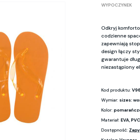
WYPOCZYNEK
Odkryj komfortow
codzienne space
zapewniają sto
design łączy sty
gwarantuje dług
niezastąpiony el
Kod produktu:
V9
Wymiar:
sizes: w
Kolor:
pomarańcz
Materiał:
EVA, PV
Dostępność:
Zapy