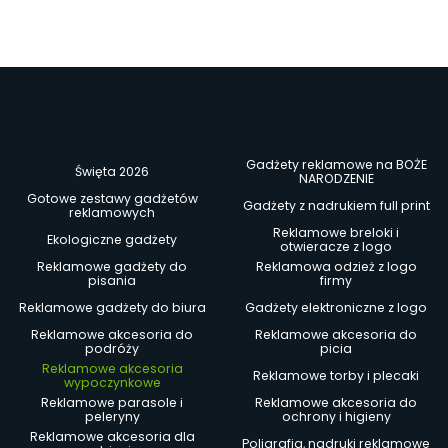
Gadżety reklamowe na BOŻE
Święta 2026
NARODZENIE
Gotowe zestawy gadżetów
Gadżety z nadrukiem full print
reklamowych
Reklamowe breloki i
Ekologiczne gadżety
otwieracze z logo
Reklamowe gadżety do
Reklamowa odzież z logo
pisania
firmy
Reklamowe gadżety do biura
Gadżety elektroniczne z logo
Reklamowe akcesoria do
Reklamowe akcesoria do
podróży
picia
Reklamowe akcesoria
Reklamowe torby i plecaki
wypoczynkowe
Reklamowe parasole i
Reklamowe akcesoria do
peleryny
ochrony i higieny
Reklamowe akcesoria dla
Poligrafia, nadruki reklamowe