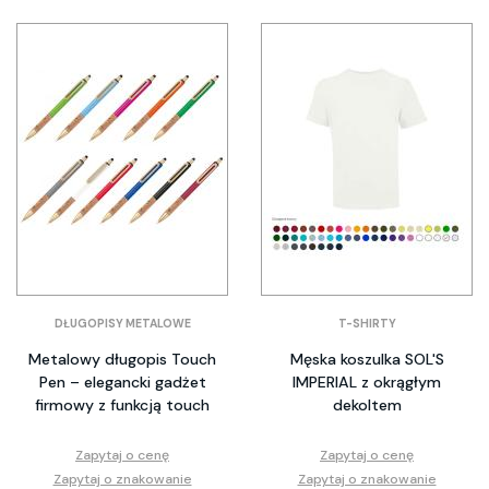
DŁUGOPISY METALOWE
T-SHIRTY
Metalowy długopis Touch
Męska koszulka SOL'S
Pen – elegancki gadżet
IMPERIAL z okrągłym
firmowy z funkcją touch
dekoltem
Zapytaj o cenę
Zapytaj o cenę
Zapytaj o znakowanie
Zapytaj o znakowanie