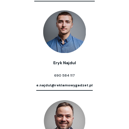
Eryk Najdul
690 584 117
e.najdul@reklamowygadzet.pl