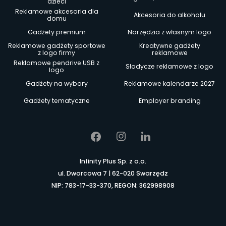
dzieci
Reklamowe akcesoria dla
Akcesoria do alkoholu
domu
Gadżety premium
Narzędzia z własnym logo
Reklamowe gadżety sportowe
Kreatywne gadżety
z logo firmy
reklamowe
Reklamowe pendrive USB z
Słodycze reklamowe z logo
logo
Gadżety na wybory
Reklamowe kalendarze 2027
Gadżety tematyczne
Employer branding
Infinity Plus Sp. z o.o.
ul. Dworcowa 7 | 62-020 Swarzędz
NIP: 783-17-33-370, REGON: 362998908