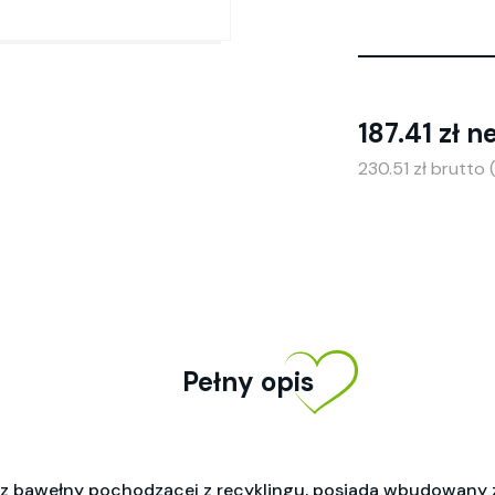
187.41 zł n
230.51 zł brutto
Pełny opis
% z bawełny pochodzącej z recyklingu, posiada wbudowany