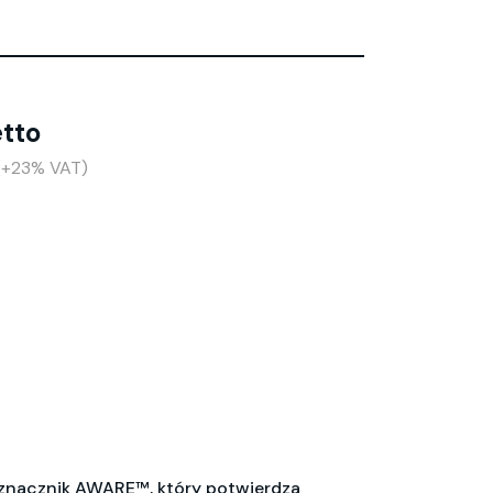
etto
 (+23% VAT)
 znacznik AWARE™, który potwierdza