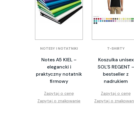
NOTESY I NOTATNIKI
T-SHIRTY
Notes A5 KIEL –
Koszulka unisex
elegancki i
SOL'S REGENT 
praktyczny notatnik
bestseller z
firmowy
nadrukiem
Zapytaj o cenę
Zapytaj o cenę
Zapytaj o znakowanie
Zapytaj o znakowan