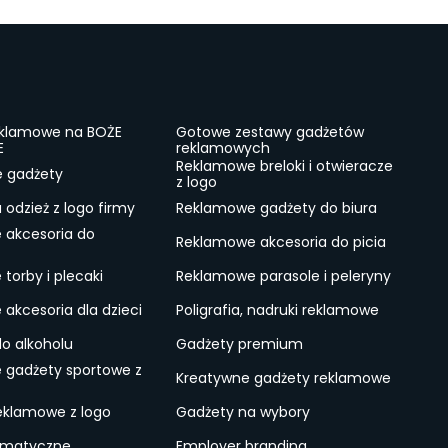
eklamowe na BOŻE
Gotowe zestawy gadżetów
E
reklamowych
Reklamowe breloki i otwieracze
e gadżety
z logo
odzież z logo firmy
Reklamowe gadżety do biura
 akcesoria do
Reklamowe akcesoria do picia
torby i plecaki
Reklamowe parasole i peleryny
akcesoria dla dzieci
Poligrafia, nadruki reklamowe
do alkoholu
Gadżety premium
 gadżety sportowe z
Kreatywne gadżety reklamowe
eklamowe z logo
Gadżety na wybory
ematyczne
Employer branding