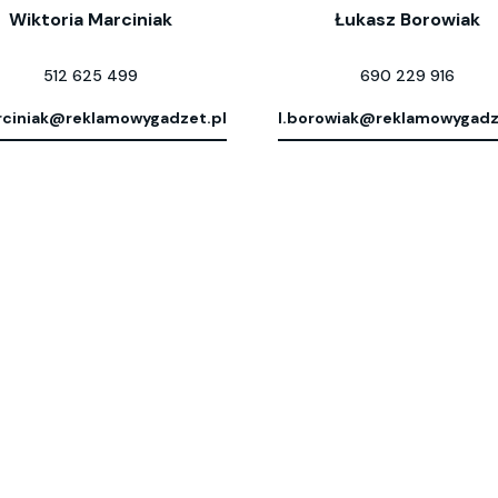
Wiktoria Marciniak
Łukasz Borowiak
512 625 499
690 229 916
ciniak@reklamowygadzet.pl
l.borowiak@reklamowygadz