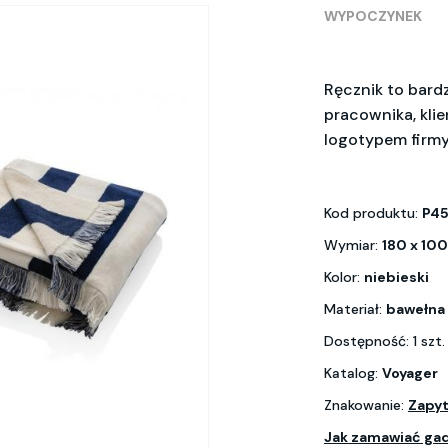
WYPOCZYNEK
Ręcznik to bard
pracownika, kli
logotypem firm
Kod produktu:
P45
Wymiar:
180 x 100
Kolor:
niebieski
Materiał:
bawełna 
Dostępność: 1 szt
Katalog:
Voyager
Znakowanie:
Zapyt
Jak zamawiać ga