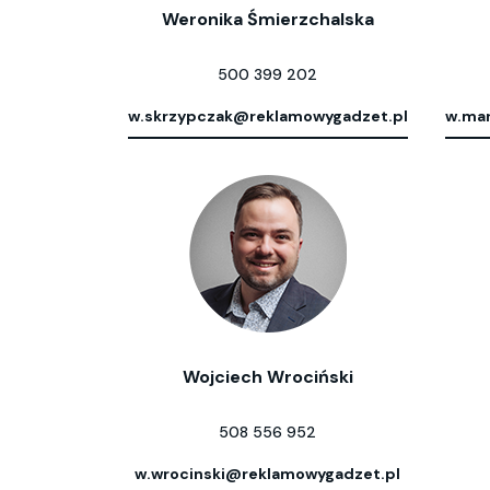
Weronika Śmierzchalska
500 399 202
w.skrzypczak@reklamowygadzet.pl
w.mar
Wojciech Wrociński
508 556 952
w.wrocinski@reklamowygadzet.pl