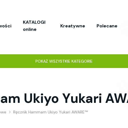
KATALOGI
wości
Kreatywne
Polecane
online
POKAŻ WSZYSTKIE KATEGORIE
am Ukiyo Yukari A
żowe
Ręcznik Hammam Ukiyo Yukari AWARE™