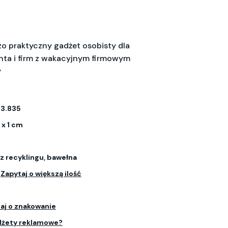
zo praktyczny gadżet osobisty dla
enta i firm z wakacyjnym firmowym
y
3.835
 x 1 cm
z recyklingu, bawełna
.
Zapytaj o większą ilość
aj o znakowanie
dżety reklamowe?