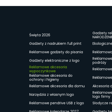
Gadżety r
Święta 2026
NARODZENI
Gadżety z nadrukiem full print
Ekologiczn
Reklamowe gadżety do pisania
Reklamowa 
Reklamowe
Gadżety elektroniczne z logo
podróży
Reklamowe akcesoria
Reklamowe 
wypoczynkowe
Reklamowe akcesoria do
Reklamowe 
ochrony i higieny
Reklamowe akcesoria dla domu
Akcesoria 
Reklamowe
Narzędzia z własnym logo
logo firmy
Reklamowe pendrive USB z logo
Słodycze r
Reklamowe kalendarze 2027
Gadżety t