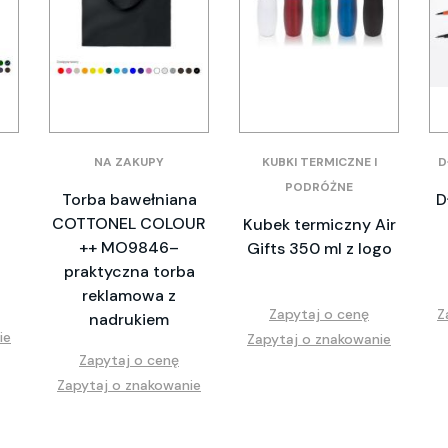
NA ZAKUPY
KUBKI TERMICZNE I
D
PODRÓŻNE
Torba bawełniana
D
–
COTTONEL COLOUR
Kubek termiczny Air
++ MO9846–
Gifts 350 ml z logo
praktyczna torba
reklamowa z
Zapytaj o cenę
Z
nadrukiem
ie
Zapytaj o znakowanie
Zapytaj o cenę
Zapytaj o znakowanie