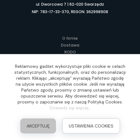
ul. Dworcowa 7 | 62-020 Swarzędz
NIP: 783-17-33-370, REGON: 362998908
O firmie
Dostawa
RODO
Kontakt
Regulamin
Reklamowy gadżet wykorzystuje pliki cookie w celach
statystycznych, funkcjonalnych, oraz do personalizacji
Lokalne Gadżety Reklamowe
reklam. Klikając „akceptuję” wyrażają Państwo zgodę
Jak zamawiać?
na użycie wszystkich plików cookie. Jeśli nie wyrażają
Słownik pojęć
Państwo zgody, prosimy o zmianę ustawień lub
FAQ
opuszczenie serwisu. Aby dowiedzieć się więcej,
prosimy o zapoznanie się z naszą Polityką Cookies.
Dowiedz się więcej.
.
Realizacja: Idea4Me.pl, Wszelkie prawa zastrzeżone
AKCEPTUJĘ
USTAWIENIA COOKIES