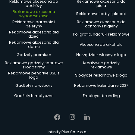
Reklamowe akcesoria do
Reklamowe akcesoria do
podróży
picia
Reklamowe akcesoria
Reklamowe torby i plecaki
wypoczynkowe
Reklamowe parasole i
Reklamowe akcesoria do
peleryny
ochrony i higieny
Reklamowe akcesoria dla
Poligrafia, nadruki reklamowe
dzieci
Reklamowe akcesoria dla
Akcesoria do alkoholu
domu
Gadżety premium
Narzędzia z własnym logo
Reklamowe gadżety sportowe
Kreatywne gadżety
z logo firmy
reklamowe
Reklamowe pendrive USB z
Słodycze reklamowe z logo
logo
Gadżety na wybory
Reklamowe kalendarze 2027
Gadżety tematyczne
Employer branding
Infinity Plus Sp. z o.o.