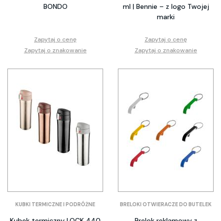
BONDO
ml | Bennie – z logo Twojej
marki
Zapytaj o cenę
Zapytaj o cenę
Zapytaj o znakowanie
Zapytaj o znakowanie
KUBKI TERMICZNE I PODRÓŻNE
BRELOKI OTWIERACZE DO BUTELEK
Kubek termiczny LOCK 440
Brelok reklamowy z