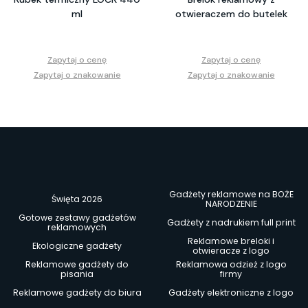
ml
otwieraczem do butelek
Zapytaj o cenę
Zapytaj o cenę
Zapytaj o znakowanie
Zapytaj o znakowanie
Gadżety reklamowe na BOŻE
Święta 2026
NARODZENIE
Gotowe zestawy gadżetów
Gadżety z nadrukiem full print
reklamowych
Reklamowe breloki i
Ekologiczne gadżety
otwieracze z logo
Reklamowe gadżety do
Reklamowa odzież z logo
pisania
firmy
Reklamowe gadżety do biura
Gadżety elektroniczne z logo