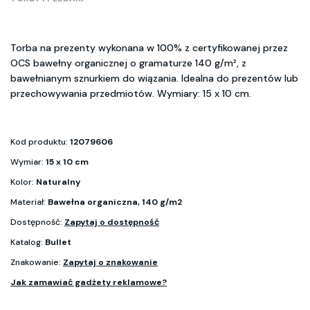
Torba na prezenty wykonana w 100% z certyfikowanej przez
OCS bawełny organicznej o gramaturze 140 g/m², z
bawełnianym sznurkiem do wiązania. Idealna do prezentów lub
przechowywania przedmiotów. Wymiary: 15 x 10 cm.
Kod produktu:
12079606
Wymiar:
15 x 10 cm
Kolor:
Naturalny
Materiał:
Bawełna organiczna, 140 g/m2
Dostępność:
Zapytaj o dostępność
Katalog:
Bullet
Znakowanie:
Zapytaj o znakowanie
Jak zamawiać gadżety reklamowe?