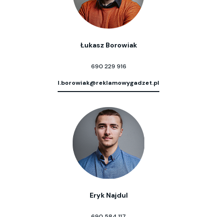
Łukasz Borowiak
690 229 916
l.borowiak@reklamowygadzet.pl
Eryk Najdul
690 584 117