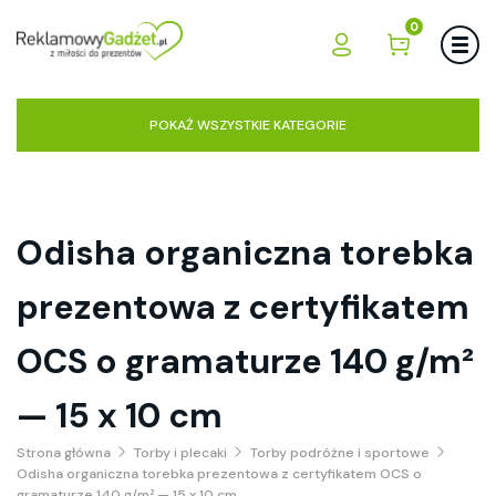
0
POKAŻ WSZYSTKIE KATEGORIE
Odisha organiczna torebka
prezentowa z certyfikatem
OCS o gramaturze 140 g/m²
— 15 x 10 cm
Strona główna
Torby i plecaki
Torby podróżne i sportowe
Odisha organiczna torebka prezentowa z certyfikatem OCS o
gramaturze 140 g/m² — 15 x 10 cm