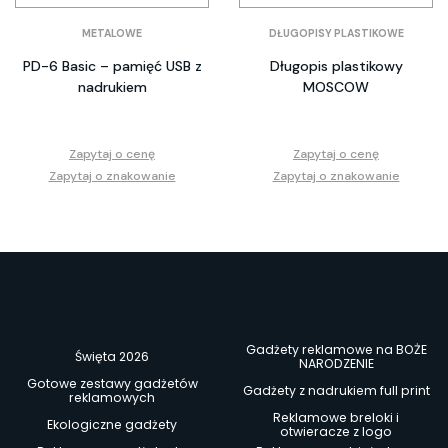
METALOWE
DŁUGOPISY PLASTIKOWE
PD-6 Basic – pamięć USB z
Długopis plastikowy
nadrukiem
MOSCOW
Zapytaj o cenę
Zapytaj o cenę
Zapytaj o znakowanie
Zapytaj o znakowanie
Gadżety reklamowe na BOŻE
Święta 2026
NARODZENIE
Gotowe zestawy gadżetów
Gadżety z nadrukiem full print
reklamowych
Reklamowe breloki i
Ekologiczne gadżety
otwieracze z logo