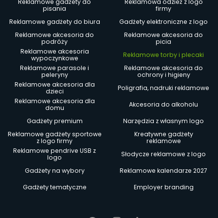
Reklamowe gadżety do
Reklamowa odzież z logo
pisania
firmy
Reklamowe gadżety do biura
Gadżety elektroniczne z logo
Reklamowe akcesoria do
Reklamowe akcesoria do
podróży
picia
Reklamowe akcesoria
Reklamowe torby i plecaki
wypoczynkowe
Reklamowe parasole i
Reklamowe akcesoria do
peleryny
ochrony i higieny
Reklamowe akcesoria dla
Poligrafia, nadruki reklamowe
dzieci
Reklamowe akcesoria dla
Akcesoria do alkoholu
domu
Gadżety premium
Narzędzia z własnym logo
Reklamowe gadżety sportowe
Kreatywne gadżety
z logo firmy
reklamowe
Reklamowe pendrive USB z
Słodycze reklamowe z logo
logo
Gadżety na wybory
Reklamowe kalendarze 2027
Gadżety tematyczne
Employer branding