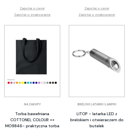
Zapytaj o cenę
Zapytaj o cenę
Zapytaj o znakowanie
Zapytaj o znakowanie
NA ZAKUPY
BRELOKI LATARKI I LAMPKI
Torba bawełniana
LITOP – latarka LED z
COTTONEL COLOUR ++
brelokiem i otwieraczem do
MO9846– praktyczna torba
butelek