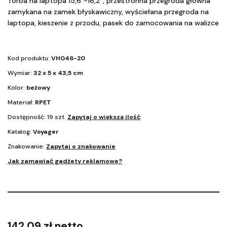
Torba na laptopa 15,6"-16,2", przestronna przegroda główna
zamykana na zamek błyskawiczny, wyściełana przegroda na
laptopa, kieszenie z przodu, pasek do zamocowania na walizce
Kod produktu:
VH046-20
Wymiar:
32 x 5 x 43,5 cm
Kolor:
beżowy
Materiał:
RPET
Dostępność: 19 szt.
Zapytaj o większą ilość
Katalog:
Voyager
Znakowanie:
Zapytaj o znakowanie
Jak zamawiać gadżety reklamowe?
142.09 zł netto