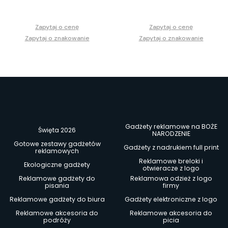
Zapytaj o cenę
Zapytaj o cenę
Zapytaj o znakowanie
Zapytaj o znakowanie
Gadżety reklamowe na BOŻE
Święta 2026
NARODZENIE
Gotowe zestawy gadżetów
Gadżety z nadrukiem full print
reklamowych
Reklamowe breloki i
Ekologiczne gadżety
otwieracze z logo
Reklamowe gadżety do
Reklamowa odzież z logo
pisania
firmy
Reklamowe gadżety do biura
Gadżety elektroniczne z logo
Reklamowe akcesoria do
Reklamowe akcesoria do
podróży
picia