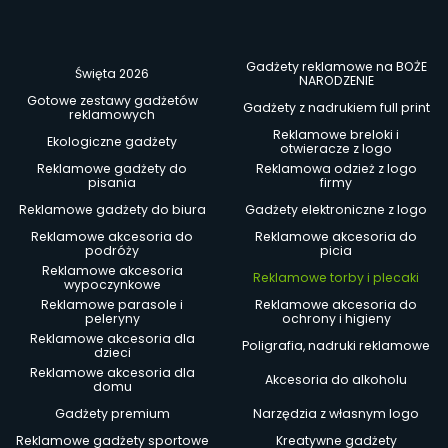
Gadżety reklamowe na BOŻE
Święta 2026
NARODZENIE
Gotowe zestawy gadżetów
Gadżety z nadrukiem full print
reklamowych
Reklamowe breloki i
Ekologiczne gadżety
otwieracze z logo
Reklamowe gadżety do
Reklamowa odzież z logo
pisania
firmy
Reklamowe gadżety do biura
Gadżety elektroniczne z logo
Reklamowe akcesoria do
Reklamowe akcesoria do
podróży
picia
Reklamowe akcesoria
Reklamowe torby i plecaki
wypoczynkowe
Reklamowe parasole i
Reklamowe akcesoria do
peleryny
ochrony i higieny
Reklamowe akcesoria dla
Poligrafia, nadruki reklamowe
dzieci
Reklamowe akcesoria dla
Akcesoria do alkoholu
domu
Gadżety premium
Narzędzia z własnym logo
Reklamowe gadżety sportowe
Kreatywne gadżety