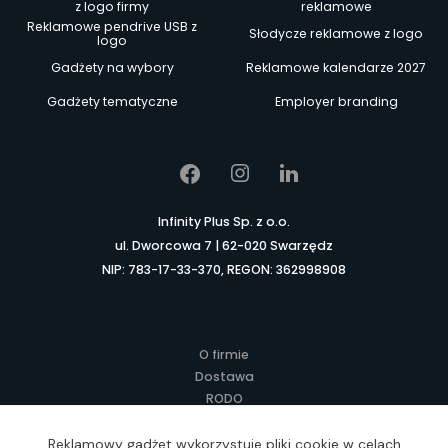
z logo firmy
reklamowe
Reklamowe pendrive USB z
Słodycze reklamowe z logo
logo
Gadżety na wybory
Reklamowe kalendarze 2027
Gadżety tematyczne
Employer branding
Infinity Plus Sp. z o.o.
ul. Dworcowa 7 | 62-020 Swarzędz
NIP: 783-17-33-370, REGON: 362998908
O firmie
Dostawa
RODO
Kontakt
Regulamin
Reklamowy gadżet wykorzystuje pliki cookie w celach