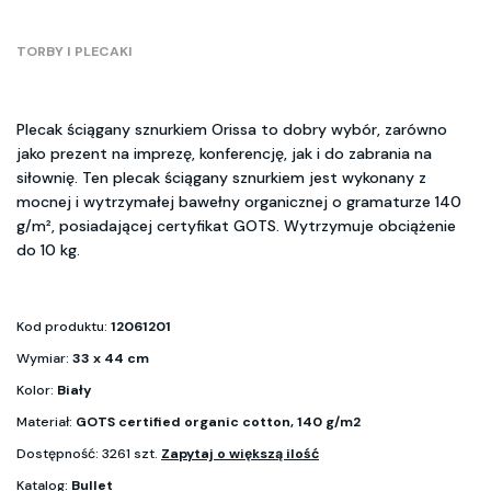
TORBY I PLECAKI
Plecak ściągany sznurkiem Orissa to dobry wybór, zarówno
jako prezent na imprezę, konferencję, jak i do zabrania na
siłownię. Ten plecak ściągany sznurkiem jest wykonany z
mocnej i wytrzymałej bawełny organicznej o gramaturze 140
g/m², posiadającej certyfikat GOTS. Wytrzymuje obciążenie
do 10 kg.
Kod produktu:
12061201
Wymiar:
33 x 44 cm
Kolor:
Biały
Materiał:
GOTS certified organic cotton, 140 g/m2
Dostępność: 3261 szt.
Zapytaj o większą ilość
Katalog:
Bullet