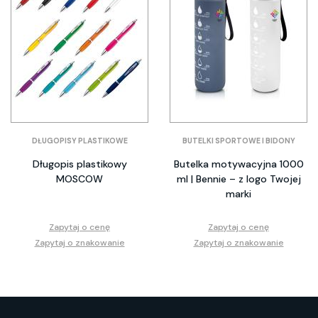
DŁUGOPISY PLASTIKOWE
BUTELKI SPORTOWE I BIDONY
Długopis plastikowy
Butelka motywacyjna 1000
MOSCOW
ml | Bennie – z logo Twojej
marki
Zapytaj o cenę
Zapytaj o cenę
Zapytaj o znakowanie
Zapytaj o znakowanie