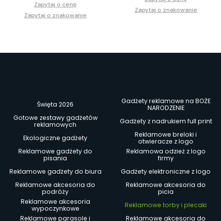
Zapytaj o cenę
Zapytaj o znakowanie
Zapytaj o znakowanie
Gadżety reklamowe na BOŻE
Święta 2026
NARODZENIE
Gotowe zestawy gadżetów
Gadżety z nadrukiem full print
reklamowych
Reklamowe breloki i
Ekologiczne gadżety
otwieracze z logo
Reklamowe gadżety do
Reklamowa odzież z logo
pisania
firmy
Reklamowe gadżety do biura
Gadżety elektroniczne z logo
Reklamowe akcesoria do
Reklamowe akcesoria do
podróży
picia
Reklamowe akcesoria
Reklamowe torby i plecaki
wypoczynkowe
Reklamowe parasole i
Reklamowe akcesoria do