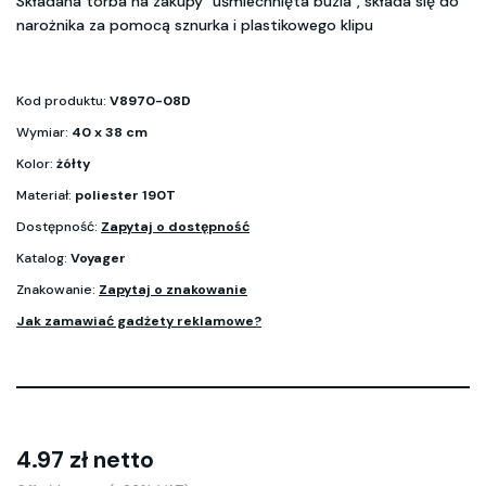
Składana torba na zakupy "uśmiechnięta buzia", składa się do
narożnika za pomocą sznurka i plastikowego klipu
Kod produktu:
V8970-08D
Wymiar:
40 x 38 cm
Kolor:
żółty
Materiał:
poliester 190T
Dostępność:
Zapytaj o dostępność
Katalog:
Voyager
Znakowanie:
Zapytaj o znakowanie
Jak zamawiać gadżety reklamowe?
4.97 zł netto