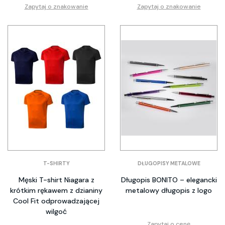
Zapytaj o znakowanie
Zapytaj o znakowanie
T-SHIRTY
DŁUGOPISY METALOWE
Męski T-shirt Niagara z
Długopis BONITO – elegancki
krótkim rękawem z dzianiny
metalowy długopis z logo
Cool Fit odprowadzającej
wilgoć
Zapytaj o cenę