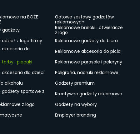
eklamowe na BOŻE
Gotowe zestawy gadżetów
E
reklamowych
Reklamowe breloki i otwieracze
e gadżety
z logo
odzież z logo firmy
Reklamowe gadżety do biura
 akcesoria do
Reklamowe akcesoria do picia
torby i plecaki
Reklamowe parasole i peleryny
akcesoria dla dzieci
Poligrafia, nadruki reklamowe
do alkoholu
Gadżety premium
 gadżety sportowe z
Kreatywne gadżety reklamowe
eklamowe z logo
Gadżety na wybory
ematyczne
Employer branding
ulamin
Lokalne Gadżety Reklamowe
Jak zamawiać?
S