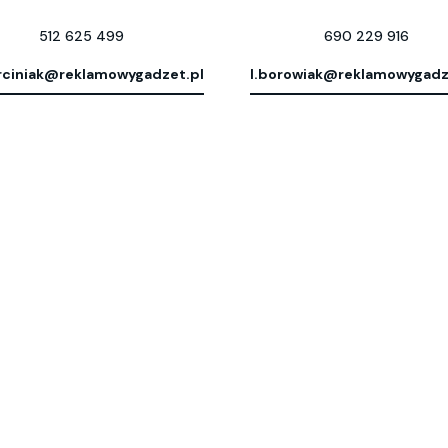
512 625 499
690 229 916
ciniak@reklamowygadzet.pl
l.borowiak@reklamowygadz