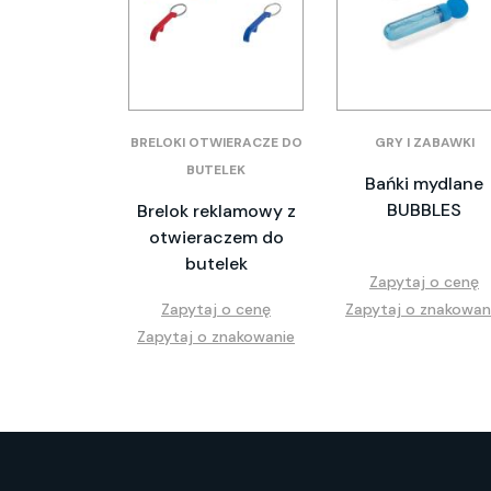
BRELOKI OTWIERACZE DO
GRY I ZABAWKI
BUTELEK
Bańki mydlane
BUBBLES
Brelok reklamowy z
otwieraczem do
butelek
Zapytaj o cenę
Zapytaj o cenę
Zapytaj o znakowan
Zapytaj o znakowanie