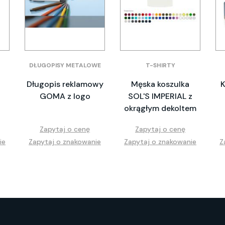
DŁUGOPISY METALOWE
T-SHIRTY
Długopis reklamowy
Męska koszulka
K
GOMA z logo
SOL'S IMPERIAL z
okrągłym dekoltem
Zapytaj o cenę
Zapytaj o cenę
ie
Zapytaj o znakowanie
Zapytaj o znakowanie
Z