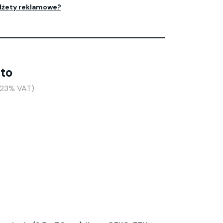
dżety reklamowe?
tto
(+23% VAT)