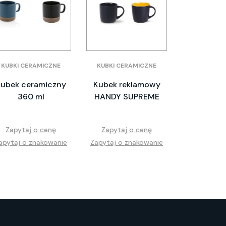
KUBKI CERAMICZNE
KUBKI CERAMICZNE
ubek ceramiczny
Kubek reklamowy
360 ml
HANDY SUPREME
Zapytaj o cenę
Zapytaj o cenę
apytaj o znakowanie
Zapytaj o znakowanie