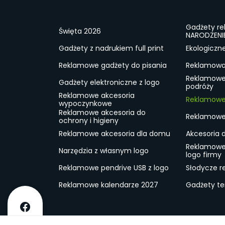
Gadżety r
Święta 2026
NARODZENI
Gadżety z nadrukiem full print
Ekologiczn
Reklamowe gadżety do pisania
Reklamowa 
Reklamowe
Gadżety elektroniczne z logo
podróży
Reklamowe akcesoria
Reklamowe 
wypoczynkowe
Reklamowe akcesoria do
Reklamowe 
ochrony i higieny
Reklamowe akcesoria dla domu
Akcesoria 
Reklamowe
Narzędzia z własnym logo
logo firmy
Reklamowe pendrive USB z logo
Słodycze r
Reklamowe kalendarze 2027
Gadżety t
O firmie
Dostawa
RODO
Kontakt
Reg