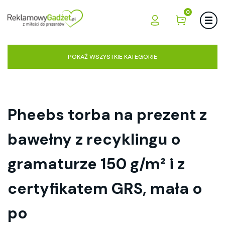
0
POKAŻ WSZYSTKIE KATEGORIE
Pheebs torba na prezent z
bawełny z recyklingu o
gramaturze 150 g/m² i z
certyfikatem GRS, mała o
po