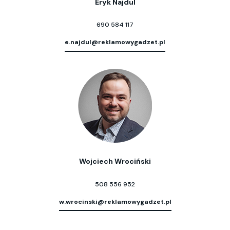
Eryk Najdul
690 584 117
e.najdul@reklamowygadzet.pl
Wojciech Wrociński
508 556 952
w.wrocinski@reklamowygadzet.pl