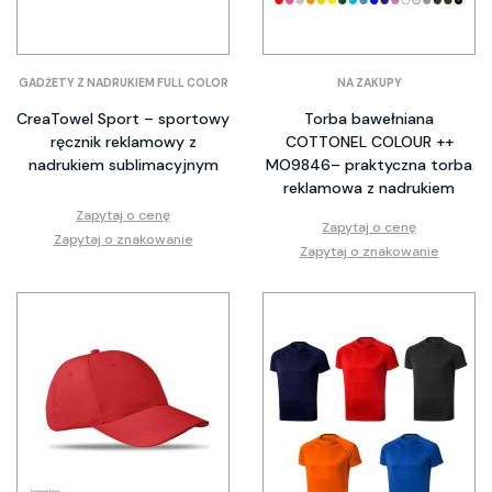
GADŻETY Z NADRUKIEM FULL COLOR
NA ZAKUPY
CreaTowel Sport – sportowy
Torba bawełniana
ręcznik reklamowy z
COTTONEL COLOUR ++
nadrukiem sublimacyjnym
MO9846– praktyczna torba
reklamowa z nadrukiem
Zapytaj o cenę
Zapytaj o cenę
Zapytaj o znakowanie
Zapytaj o znakowanie