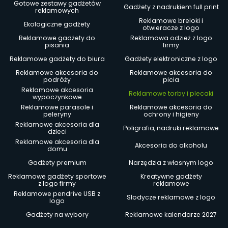
Gotowe zestawy gadżetów
Gadżety z nadrukiem full print
reklamowych
Reklamowe breloki i
Ekologiczne gadżety
otwieracze z logo
Reklamowe gadżety do
Reklamowa odzież z logo
pisania
firmy
Reklamowe gadżety do biura
Gadżety elektroniczne z logo
Reklamowe akcesoria do
Reklamowe akcesoria do
podróży
picia
Reklamowe akcesoria
Reklamowe torby i plecaki
wypoczynkowe
Reklamowe parasole i
Reklamowe akcesoria do
peleryny
ochrony i higieny
Reklamowe akcesoria dla
Poligrafia, nadruki reklamowe
dzieci
Reklamowe akcesoria dla
Akcesoria do alkoholu
domu
Gadżety premium
Narzędzia z własnym logo
Reklamowe gadżety sportowe
Kreatywne gadżety
z logo firmy
reklamowe
Reklamowe pendrive USB z
Słodycze reklamowe z logo
logo
Gadżety na wybory
Reklamowe kalendarze 2027