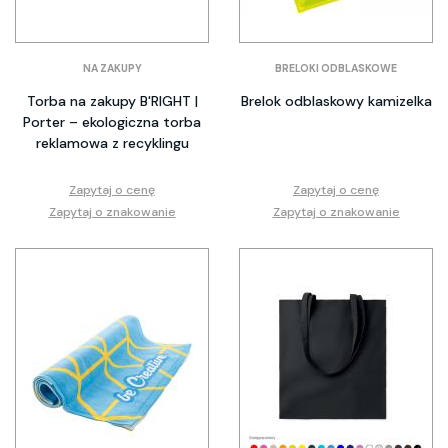
NA ZAKUPY
BRELOKI ODBLASKOWE
Torba na zakupy B'RIGHT |
Brelok odblaskowy kamizelka
Porter – ekologiczna torba
reklamowa z recyklingu
Zapytaj o cenę
Zapytaj o cenę
Zapytaj o znakowanie
Zapytaj o znakowanie