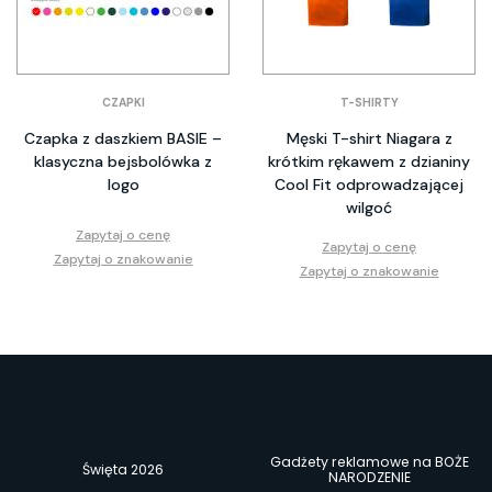
CZAPKI
T-SHIRTY
Czapka z daszkiem BASIE –
Męski T-shirt Niagara z
klasyczna bejsbolówka z
krótkim rękawem z dzianiny
logo
Cool Fit odprowadzającej
wilgoć
Zapytaj o cenę
Zapytaj o cenę
Zapytaj o znakowanie
Zapytaj o znakowanie
Gadżety reklamowe na BOŻE
Święta 2026
NARODZENIE