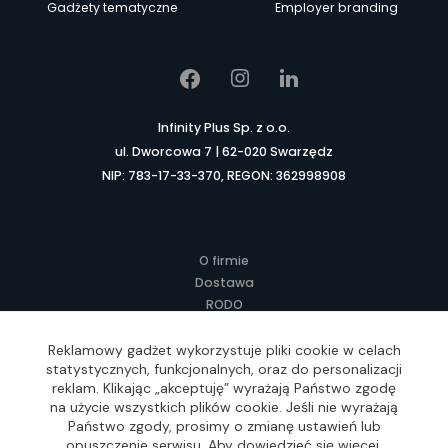
Gadżety tematyczne
Employer branding
Infinity Plus Sp. z o.o.
ul. Dworcowa 7 | 62-020 Swarzędz
NIP: 783-17-33-370, REGON: 362998908
O firmie
Dostawa
RODO
Kontakt
Regulamin
Reklamowy gadżet wykorzystuje pliki cookie w celach
statystycznych, funkcjonalnych, oraz do personalizacji
Lokalne Gadżety Reklamowe
reklam. Klikając „akceptuję” wyrażają Państwo zgodę
Jak zamawiać?
na użycie wszystkich plików cookie. Jeśli nie wyrażają
Słownik pojęć
Państwo zgody, prosimy o zmianę ustawień lub
FAQ
opuszczenie serwisu. Aby dowiedzieć się więcej,