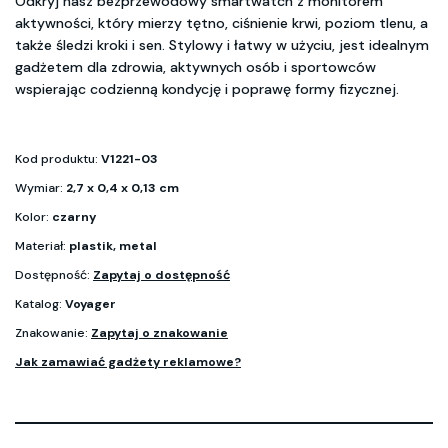
Odkryj nasz bezprzewodowy smartwatch z monitorem
aktywności, który mierzy tętno, ciśnienie krwi, poziom tlenu, a
także śledzi kroki i sen. Stylowy i łatwy w użyciu, jest idealnym
gadżetem dla zdrowia, aktywnych osób i sportowców
wspierając codzienną kondycję i poprawę formy fizycznej.
Kod produktu:
V1221-03
Wymiar:
2,7 x 0,4 x 0,13 cm
Kolor:
czarny
Materiał:
plastik, metal
Dostępność:
Zapytaj o dostępność
Katalog:
Voyager
Znakowanie:
Zapytaj o znakowanie
Jak zamawiać gadżety reklamowe?