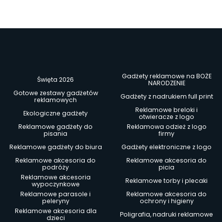
Gadżety reklamowe na BOŻE
Święta 2026
NARODZENIE
Gotowe zestawy gadżetów
Gadżety z nadrukiem full print
reklamowych
Reklamowe breloki i
Ekologiczne gadżety
otwieracze z logo
Reklamowe gadżety do
Reklamowa odzież z logo
pisania
firmy
Reklamowe gadżety do biura
Gadżety elektroniczne z logo
Reklamowe akcesoria do
Reklamowe akcesoria do
podróży
picia
Reklamowe akcesoria
Reklamowe torby i plecaki
wypoczynkowe
Reklamowe parasole i
Reklamowe akcesoria do
peleryny
ochrony i higieny
Reklamowe akcesoria dla
Poligrafia, nadruki reklamowe
dzieci