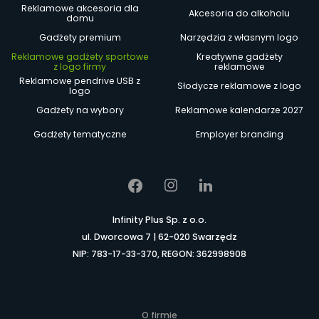
Reklamowe akcesoria dla
Akcesoria do alkoholu
domu
Gadżety premium
Narzędzia z własnym logo
Reklamowe gadżety sportowe
Kreatywne gadżety
z logo firmy
reklamowe
Reklamowe pendrive USB z
Słodycze reklamowe z logo
logo
Gadżety na wybory
Reklamowe kalendarze 2027
Gadżety tematyczne
Employer branding
Infinity Plus Sp. z o.o.
ul. Dworcowa 7 | 62-020 Swarzędz
NIP: 783-17-33-370, REGON: 362998908
O firmie