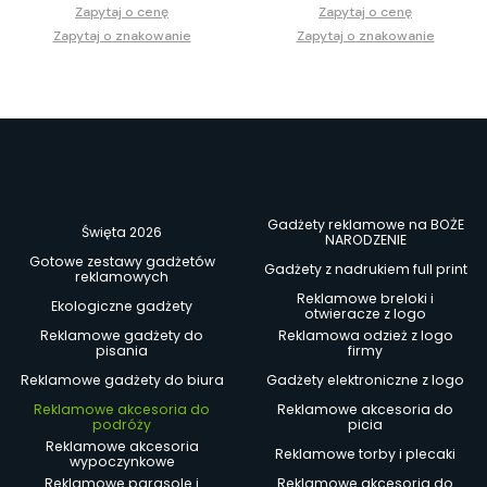
Zapytaj o cenę
Zapytaj o cenę
Zapytaj o znakowanie
Zapytaj o znakowanie
Gadżety reklamowe na BOŻE
Święta 2026
NARODZENIE
Gotowe zestawy gadżetów
Gadżety z nadrukiem full print
reklamowych
Reklamowe breloki i
Ekologiczne gadżety
otwieracze z logo
Reklamowe gadżety do
Reklamowa odzież z logo
pisania
firmy
Reklamowe gadżety do biura
Gadżety elektroniczne z logo
Reklamowe akcesoria do
Reklamowe akcesoria do
podróży
picia
Reklamowe akcesoria
Reklamowe torby i plecaki
wypoczynkowe
Reklamowe parasole i
Reklamowe akcesoria do