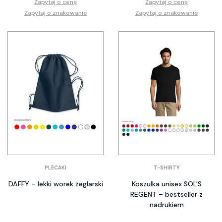
Zapytaj o cenę
Zapytaj o cenę
Zapytaj o znakowanie
Zapytaj o znakowanie
PLECAKI
T-SHIRTY
DAFFY – lekki worek żeglarski
Koszulka unisex SOL'S
REGENT – bestseller z
nadrukiem