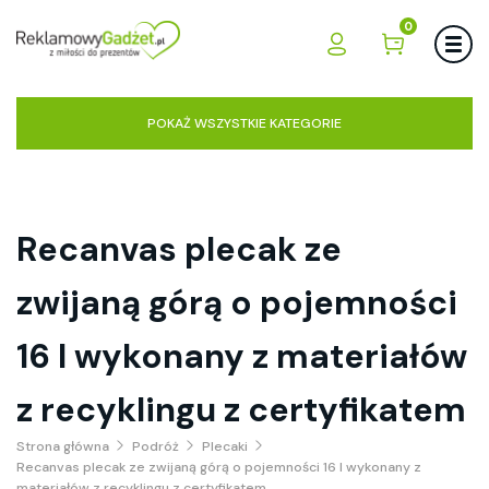
0
POKAŻ WSZYSTKIE KATEGORIE
Recanvas plecak ze
zwijaną górą o pojemności
16 l wykonany z materiałów
z recyklingu z certyfikatem
Strona główna
Podróż
Plecaki
Recanvas plecak ze zwijaną górą o pojemności 16 l wykonany z
materiałów z recyklingu z certyfikatem