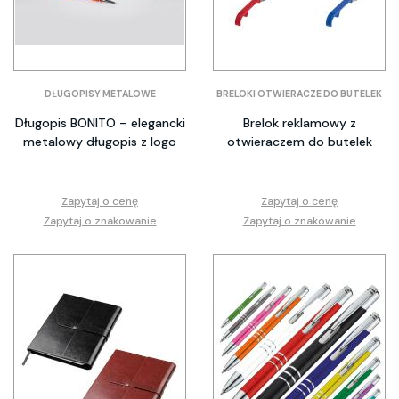
DŁUGOPISY METALOWE
BRELOKI OTWIERACZE DO BUTELEK
Długopis BONITO – elegancki
Brelok reklamowy z
metalowy długopis z logo
otwieraczem do butelek
Zapytaj o cenę
Zapytaj o cenę
Zapytaj o znakowanie
Zapytaj o znakowanie