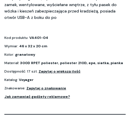
zamek, wentylowane, wyściełane wnętrze, z tyłu pasek do
wózka i kieszeń zabezpieczająca przed kradzieżą, posiada
otwór USB-A z boku do po
Kod produktu:
VA401-04
Wymiar:
46 x 32 x 20 cm
Kolor:
granatowy
Materiał:
300D RPET poliester, poliester 210D, epe, siatka, pianka
Dostępność: 17 szt.
Zapytaj o większą ilość
Katalog:
Voyager
Znakowanie:
Zapytaj o znakowanie
Jak zamawiać gadżety reklamowe?