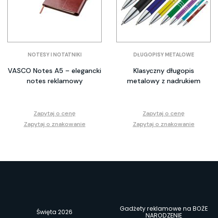
NOTESY I NOTATNIKI
DŁUGOPISY METALOWE
VASCO Notes A5 – elegancki
Klasyczny długopis
notes reklamowy
metalowy z nadrukiem
Zapytaj o cenę
Zapytaj o cenę
Zapytaj o znakowanie
Zapytaj o znakowanie
Gadżety reklamowe na BOŻE
Święta 2026
NARODZENIE