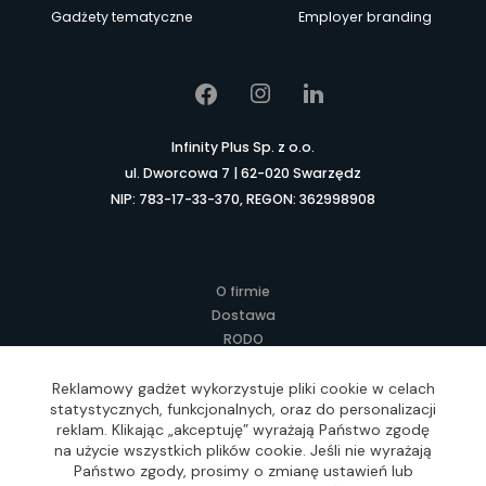
Gadżety tematyczne
Employer branding
Infinity Plus Sp. z o.o.
ul. Dworcowa 7 | 62-020 Swarzędz
NIP: 783-17-33-370, REGON: 362998908
O firmie
Dostawa
RODO
Kontakt
Regulamin
Reklamowy gadżet wykorzystuje pliki cookie w celach
statystycznych, funkcjonalnych, oraz do personalizacji
Lokalne Gadżety Reklamowe
reklam. Klikając „akceptuję” wyrażają Państwo zgodę
Jak zamawiać?
na użycie wszystkich plików cookie. Jeśli nie wyrażają
Słownik pojęć
Państwo zgody, prosimy o zmianę ustawień lub
FAQ