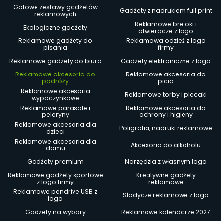
Gotowe zestawy gadżetów
Gadżety z nadrukiem full print
reklamowych
Reklamowe breloki i
Ekologiczne gadżety
otwieracze z logo
Reklamowe gadżety do
Reklamowa odzież z logo
pisania
firmy
Reklamowe gadżety do biura
Gadżety elektroniczne z logo
Reklamowe akcesoria do
Reklamowe akcesoria do
podróży
picia
Reklamowe akcesoria
Reklamowe torby i plecaki
wypoczynkowe
Reklamowe parasole i
Reklamowe akcesoria do
peleryny
ochrony i higieny
Reklamowe akcesoria dla
Poligrafia, nadruki reklamowe
dzieci
Reklamowe akcesoria dla
Akcesoria do alkoholu
domu
Gadżety premium
Narzędzia z własnym logo
Reklamowe gadżety sportowe
Kreatywne gadżety
z logo firmy
reklamowe
Reklamowe pendrive USB z
Słodycze reklamowe z logo
logo
Gadżety na wybory
Reklamowe kalendarze 2027