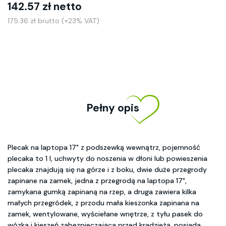
142.57 zł netto
175.36 zł brutto (+23% VAT)
Pełny opis
Plecak na laptopa 17" z podszewką wewnątrz, pojemność
plecaka to 1 l, uchwyty do noszenia w dłoni lub powieszenia
plecaka znajdują się na górze i z boku, dwie duże przegrody
zapinane na zamek, jedna z przegrodą na laptopa 17",
zamykana gumką zapinaną na rzep, a druga zawiera kilka
małych przegródek, z przodu mała kieszonka zapinana na
zamek, wentylowane, wyściełane wnętrze, z tyłu pasek do
wózka i kieszeń zabezpieczająca przed kradzieżą, posiada