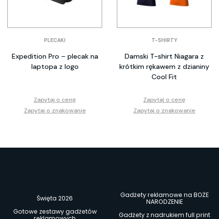
PLECAKI
T-SHIRTY
Expedition Pro – plecak na
Damski T-shirt Niagara z
laptopa z logo
krótkim rękawem z dzianiny
Cool Fit
Zapytaj o cenę
Zapytaj o cenę
Zapytaj o znakowanie
Zapytaj o znakowanie
Gadżety reklamowe na BOŻE
Święta 2026
NARODZENIE
Gotowe zestawy gadżetów
Gadżety z nadrukiem full print
reklamowych