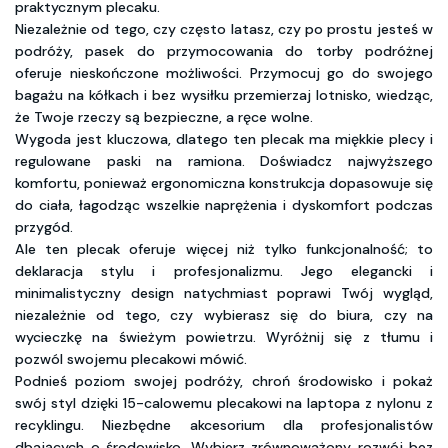
praktycznym plecaku.
Niezależnie od tego, czy często latasz, czy po prostu jesteś w
podróży, pasek do przymocowania do torby podróżnej
oferuje nieskończone możliwości. Przymocuj go do swojego
bagażu na kółkach i bez wysiłku przemierzaj lotnisko, wiedząc,
że Twoje rzeczy są bezpieczne, a ręce wolne.
Wygoda jest kluczowa, dlatego ten plecak ma miękkie plecy i
regulowane paski na ramiona. Doświadcz najwyższego
komfortu, ponieważ ergonomiczna konstrukcja dopasowuje się
do ciała, łagodząc wszelkie naprężenia i dyskomfort podczas
przygód.
Ale ten plecak oferuje więcej niż tylko funkcjonalność; to
deklaracja stylu i profesjonalizmu. Jego elegancki i
minimalistyczny design natychmiast poprawi Twój wygląd,
niezależnie od tego, czy wybierasz się do biura, czy na
wycieczkę na świeżym powietrzu. Wyróżnij się z tłumu i
pozwól swojemu plecakowi mówić.
Podnieś poziom swojej podróży, chroń środowisko i pokaż
swój styl dzięki 15-calowemu plecakowi na laptopa z nylonu z
recyklingu. Niezbędne akcesorium dla profesjonalistów
dbających o środowisko. Wybierz zrównoważony rozwój bez