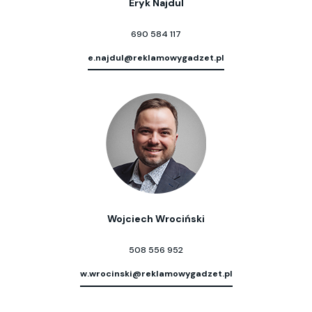
Eryk Najdul
690 584 117
e.najdul@reklamowygadzet.pl
Wojciech Wrociński
508 556 952
w.wrocinski@reklamowygadzet.pl