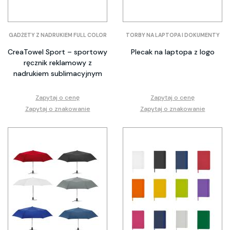
GADŻETY Z NADRUKIEM FULL COLOR
TORBY NA LAPTOPA I DOKUMENTY
CreaTowel Sport – sportowy
Plecak na laptopa z logo
ręcznik reklamowy z
nadrukiem sublimacyjnym
Zapytaj o cenę
Zapytaj o cenę
Zapytaj o znakowanie
Zapytaj o znakowanie