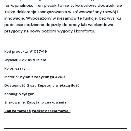
funkcjonalność! Ten plecak to nie tylko stylowy dodatek, ale
także deklaracja zaangażowania w zrównoważony rozwój i
innowacje. Wyposażony w niesamowite funkcje, bez wysiłku
podniesie codzienne dojazdy do pracy lub weekendowe
przygody na nowy poziom wygody i komfortu.
Kod produktu:
V1087-19
Wymiar:
32 x 42 x 15 cm
Kolor:
szary
Materiał:
nylon z recyklingu 420D
Dostępność: 2 szt.
Zapytaj o większą ilość
Katalog:
Voyager
Znakowanie:
Zapytaj o znakowanie
Jak zamawiać gadżety reklamowe?