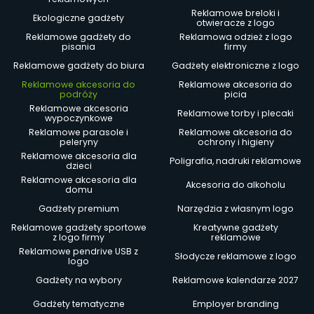
Reklamowe breloki i
Ekologiczne gadżety
otwieracze z logo
Reklamowe gadżety do
Reklamowa odzież z logo
pisania
firmy
Reklamowe gadżety do biura
Gadżety elektroniczne z logo
Reklamowe akcesoria do
Reklamowe akcesoria do
podróży
picia
Reklamowe akcesoria
Reklamowe torby i plecaki
wypoczynkowe
Reklamowe parasole i
Reklamowe akcesoria do
peleryny
ochrony i higieny
Reklamowe akcesoria dla
Poligrafia, nadruki reklamowe
dzieci
Reklamowe akcesoria dla
Akcesoria do alkoholu
domu
Gadżety premium
Narzędzia z własnym logo
Reklamowe gadżety sportowe
Kreatywne gadżety
z logo firmy
reklamowe
Reklamowe pendrive USB z
Słodycze reklamowe z logo
logo
Gadżety na wybory
Reklamowe kalendarze 2027
Gadżety tematyczne
Employer branding