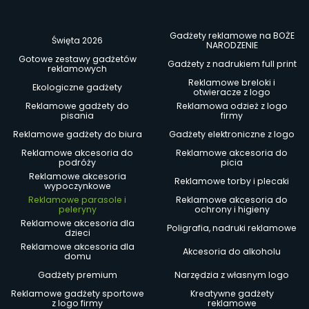
Gadżety reklamowe na BOŻE
Święta 2026
NARODZENIE
Gotowe zestawy gadżetów
Gadżety z nadrukiem full print
reklamowych
Reklamowe breloki i
Ekologiczne gadżety
otwieracze z logo
Reklamowe gadżety do
Reklamowa odzież z logo
pisania
firmy
Reklamowe gadżety do biura
Gadżety elektroniczne z logo
Reklamowe akcesoria do
Reklamowe akcesoria do
podróży
picia
Reklamowe akcesoria
Reklamowe torby i plecaki
wypoczynkowe
Reklamowe parasole i
Reklamowe akcesoria do
peleryny
ochrony i higieny
Reklamowe akcesoria dla
Poligrafia, nadruki reklamowe
dzieci
Reklamowe akcesoria dla
Akcesoria do alkoholu
domu
Gadżety premium
Narzędzia z własnym logo
Reklamowe gadżety sportowe
Kreatywne gadżety
z logo firmy
reklamowe