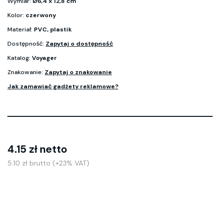
Wymiar:
Ø6,4 x 12,8 cm
Kolor:
czerwony
Materiał:
PVC, plastik
Dostępność:
Zapytaj o dostępność
Katalog:
Voyager
Znakowanie:
Zapytaj o znakowanie
Jak zamawiać gadżety reklamowe?
4.15 zł netto
5.10 zł brutto (+23% VAT)