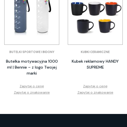
BUTELKI SPORTOWE I BIDONY
KUBKI CERAMICZNE
Butelka motywacyjna 1000
Kubek reklamowy HANDY
ml | Bennie – z logo Twojej
SUPREME
marki
Zapytaj o cenę
Zapytaj o cenę
Zapytaj o znakowanie
Zapytaj o znakowanie