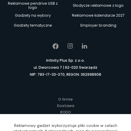
Reklamowe pendrive USB z
Słodycze reklamowe z logo
logo
Gadżety na wybory
Reklamowe kalendarze 2027
Gadżety tematyczne
Employer branding
Infinity Plus Sp. z o.o.
ul. Dworcowa 7 | 62-020 Swarzędz
NIP: 783-17-33-370, REGON: 362998908
O firmie
Dostawa
RODO
Kontakt
Regulamin
Reklamowy gadżet wykorzystuje pliki cookie w celach