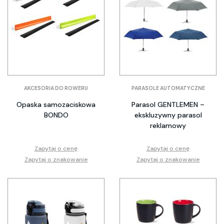
AKCESORIA DO ROWERU
PARASOLE AUTOMATYCZNE
Opaska samozaciskowa
Parasol GENTLEMEN –
BONDO
ekskluzywny parasol
reklamowy
Zapytaj o cenę
Zapytaj o cenę
Zapytaj o znakowanie
Zapytaj o znakowanie