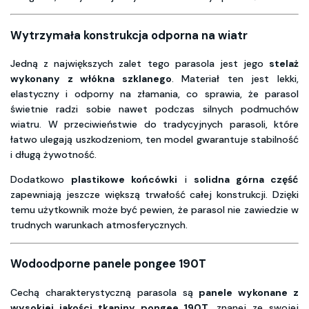
Wytrzymała konstrukcja odporna na wiatr
Jedną z największych zalet tego parasola jest jego
stelaż
wykonany z włókna szklanego
. Materiał ten jest lekki,
elastyczny i odporny na złamania, co sprawia, że parasol
świetnie radzi sobie nawet podczas silnych podmuchów
wiatru. W przeciwieństwie do tradycyjnych parasoli, które
łatwo ulegają uszkodzeniom, ten model gwarantuje stabilność
i długą żywotność.
Dodatkowo
plastikowe końcówki
i
solidna górna część
zapewniają jeszcze większą trwałość całej konstrukcji. Dzięki
temu użytkownik może być pewien, że parasol nie zawiedzie w
trudnych warunkach atmosferycznych.
Wodoodporne panele pongee 190T
Cechą charakterystyczną parasola są
panele wykonane z
wysokiej jakości tkaniny pongee 190T
, znanej ze swojej