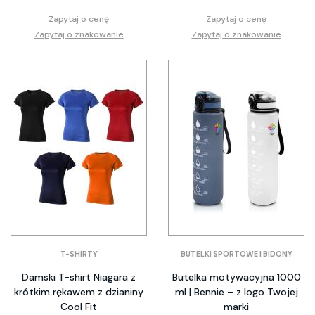
Zapytaj o cenę
Zapytaj o cenę
Zapytaj o znakowanie
Zapytaj o znakowanie
T-SHIRTY
BUTELKI SPORTOWE I BIDONY
Damski T-shirt Niagara z
Butelka motywacyjna 1000
krótkim rękawem z dzianiny
ml | Bennie – z logo Twojej
Cool Fit
marki