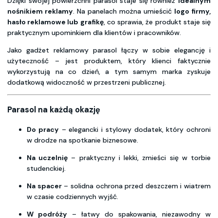
Dzięki swojej powierzchni parasol staje się również
idealnym
nośnikiem reklamy
. Na panelach można umieścić
logo firmy,
hasło reklamowe lub grafikę
, co sprawia, że produkt staje się
praktycznym upominkiem dla klientów i pracowników.
Jako gadżet reklamowy parasol łączy w sobie elegancję i
użyteczność – jest produktem, który klienci faktycznie
wykorzystują na co dzień, a tym samym marka zyskuje
dodatkową widoczność w przestrzeni publicznej.
Parasol na każdą okazję
Do pracy
– elegancki i stylowy dodatek, który ochroni
w drodze na spotkanie biznesowe.
Na uczelnię
– praktyczny i lekki, zmieści się w torbie
studenckiej.
Na spacer
– solidna ochrona przed deszczem i wiatrem
w czasie codziennych wyjść.
W podróży
– łatwy do spakowania, niezawodny w