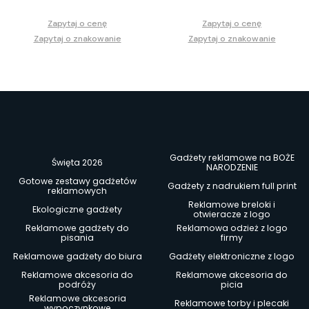
Zapytaj o cenę
Zapytaj o cenę
Zapytaj o znakowanie
Zapytaj o znakowanie
Gadżety reklamowe na BOŻE
Święta 2026
NARODZENIE
Gotowe zestawy gadżetów
Gadżety z nadrukiem full print
reklamowych
Reklamowe breloki i
Ekologiczne gadżety
otwieracze z logo
Reklamowe gadżety do
Reklamowa odzież z logo
pisania
firmy
Reklamowe gadżety do biura
Gadżety elektroniczne z logo
Reklamowe akcesoria do
Reklamowe akcesoria do
podróży
picia
Reklamowe akcesoria
Reklamowe torby i plecaki
wypoczynkowe