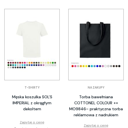
T-SHIRTY
NA ZAKUPY
Męska koszulka SOL'S
Torba bawełniana
IMPERIAL z okrągłym
COTTONEL COLOUR ++
dekoltem
MO9846– praktyczna torba
reklamowa z nadrukiem
Zapytaj o cenę
Zapytaj o cenę