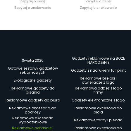
Zapytaj o cenę
Zapytaj o cenę
Zapytaj o znakowanie
Zapytaj o znakowanie
Gadżety reklamowe na BOŻE
Święta 2026
NARODZENIE
Gotowe zestawy gadżetów
Gadżety z nadrukiem full print
reklamowych
Reklamowe breloki i
Ekologiczne gadżety
otwieracze z logo
Reklamowe gadżety do
Reklamowa odzież z logo
pisania
firmy
Reklamowe gadżety do biura
Gadżety elektroniczne z logo
Reklamowe akcesoria do
Reklamowe akcesoria do
podróży
picia
Reklamowe akcesoria
Reklamowe torby i plecaki
wypoczynkowe
Reklamowe parasole i
Reklamowe akcesoria do