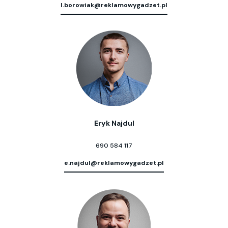
l.borowiak@reklamowygadzet.pl
Eryk Najdul
690 584 117
e.najdul@reklamowygadzet.pl