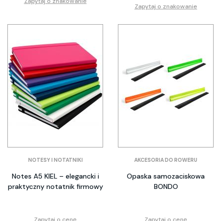
Zapytaj o znakowanie
Zapytaj o znakowanie
NOTESY I NOTATNIKI
AKCESORIA DO ROWERU
Notes A5 KIEL – elegancki i
Opaska samozaciskowa
praktyczny notatnik firmowy
BONDO
Zapytaj o cenę
Zapytaj o cenę