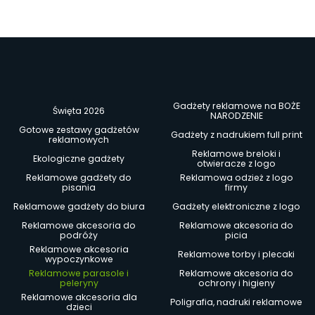
Gadżety reklamowe na BOŻE
Święta 2026
NARODZENIE
Gotowe zestawy gadżetów
Gadżety z nadrukiem full print
reklamowych
Reklamowe breloki i
Ekologiczne gadżety
otwieracze z logo
Reklamowe gadżety do
Reklamowa odzież z logo
pisania
firmy
Reklamowe gadżety do biura
Gadżety elektroniczne z logo
Reklamowe akcesoria do
Reklamowe akcesoria do
podróży
picia
Reklamowe akcesoria
Reklamowe torby i plecaki
wypoczynkowe
Reklamowe parasole i
Reklamowe akcesoria do
peleryny
ochrony i higieny
Reklamowe akcesoria dla
Poligrafia, nadruki reklamowe
dzieci