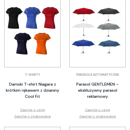
T-SHIRTY
PARASOLE AUTOMATYCZNE
Damski T-shirt Niagara z
Parasol GENTLEMEN –
krótkim rękawem z dzianiny
ekskluzywny parasol
Cool Fit
reklamowy
Zapytaj o cenę
Zapytaj o cenę
Zapytaj o znakowanie
Zapytaj o znakowanie