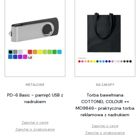
METALOWE
NA ZAKUPY
PD-6 Basic – pamięć USB z
Torba bawełniana
nadrukiem
COTTONEL COLOUR ++
MO9846– praktyczna torba
reklamowa z nadrukiem
Zapytaj o cenę
Zapytaj o cenę
Zapytaj o znakowanie
Zapytaj o znakowanie