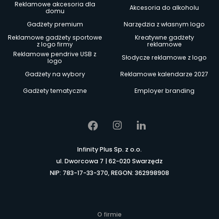
Reklamowe akcesoria dla
Akcesoria do alkoholu
domu
Gadżety premium
Narzędzia z własnym logo
Reklamowe gadżety sportowe
Kreatywne gadżety
z logo firmy
reklamowe
Reklamowe pendrive USB z
Słodycze reklamowe z logo
logo
Gadżety na wybory
Reklamowe kalendarze 2027
Gadżety tematyczne
Employer branding
Infinity Plus Sp. z o.o.
ul. Dworcowa 7 | 62-020 Swarzędz
NIP: 783-17-33-370, REGON: 362998908
O firmie