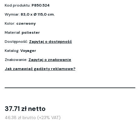
Kod produktu:
P850.524
Wymiar:
83,0 x Ø 115,0 cm.
Kolor:
czerwony
Materiał:
poliester
Dostępność:
Zapytaj o dostępność
Katalog:
Voyager
Znakowanie:
Zapytaj o znakowanie
Jak zamawiać gadżety reklamowe?
37.71 zł netto
46.38 zł brutto (+23% VAT)