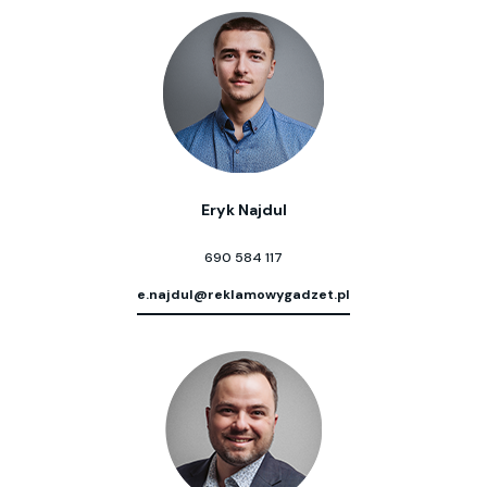
Eryk Najdul
690 584 117
e.najdul@reklamowygadzet.pl