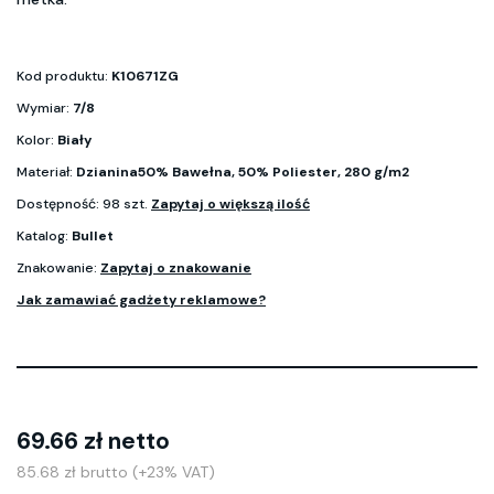
Kod produktu:
K10671ZG
Wymiar:
7/8
Kolor:
Biały
Materiał:
Dzianina50% Bawełna, 50% Poliester, 280 g/m2
Dostępność: 98 szt.
Zapytaj o większą ilość
Katalog:
Bullet
Znakowanie:
Zapytaj o znakowanie
Jak zamawiać gadżety reklamowe?
69.66 zł netto
85.68 zł brutto (+23% VAT)