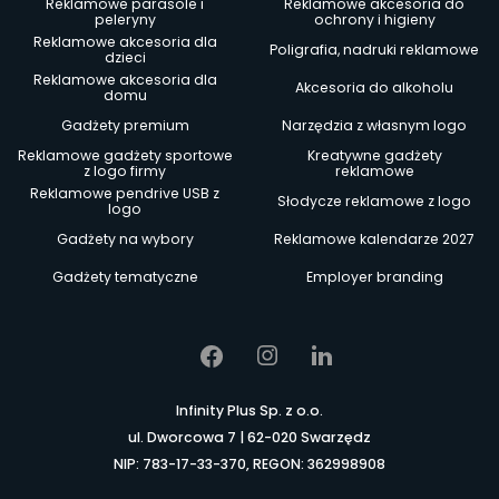
Reklamowe parasole i
Reklamowe akcesoria do
peleryny
ochrony i higieny
Reklamowe akcesoria dla
Poligrafia, nadruki reklamowe
dzieci
Reklamowe akcesoria dla
Akcesoria do alkoholu
domu
Gadżety premium
Narzędzia z własnym logo
Reklamowe gadżety sportowe
Kreatywne gadżety
z logo firmy
reklamowe
Reklamowe pendrive USB z
Słodycze reklamowe z logo
logo
Gadżety na wybory
Reklamowe kalendarze 2027
Gadżety tematyczne
Employer branding
Infinity Plus Sp. z o.o.
ul. Dworcowa 7 | 62-020 Swarzędz
NIP: 783-17-33-370, REGON: 362998908