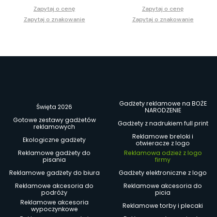
Zapytaj o cenę
Zapytaj o cenę
Zapytaj o znakowanie
Zapytaj o znakowanie
Gadżety reklamowe na BOŻE
Święta 2026
NARODZENIE
Gotowe zestawy gadżetów
Gadżety z nadrukiem full print
reklamowych
Reklamowe breloki i
Ekologiczne gadżety
otwieracze z logo
Reklamowe gadżety do
Reklamowa odzież z logo
pisania
firmy
Reklamowe gadżety do biura
Gadżety elektroniczne z logo
Reklamowe akcesoria do
Reklamowe akcesoria do
podróży
picia
Reklamowe akcesoria
Reklamowe torby i plecaki
wypoczynkowe