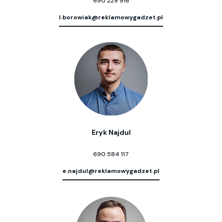
690 229 916
l.borowiak@reklamowygadzet.pl
Eryk Najdul
690 584 117
e.najdul@reklamowygadzet.pl