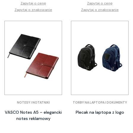
Zapytaj o cenę
Zapytaj o cenę
Zapytaj o znakowanie
Zapytaj o znakowanie
NOTESY I NOTATNIKI
TORBY NA LAPTOPA I DOKUMENTY
VASCO Notes A5 – elegancki
Plecak na laptopa z logo
notes reklamowy