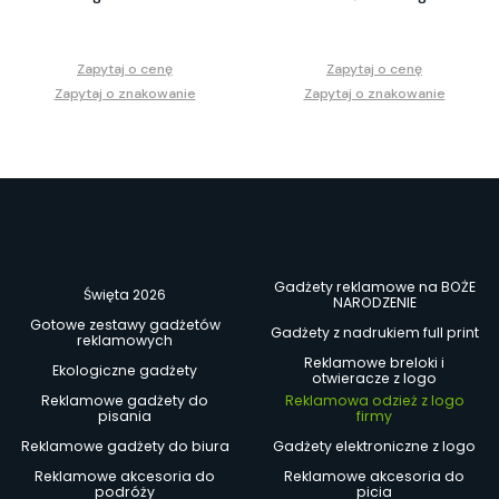
Zapytaj o cenę
Zapytaj o cenę
Zapytaj o znakowanie
Zapytaj o znakowanie
Gadżety reklamowe na BOŻE
Święta 2026
NARODZENIE
Gotowe zestawy gadżetów
Gadżety z nadrukiem full print
reklamowych
Reklamowe breloki i
Ekologiczne gadżety
otwieracze z logo
Reklamowe gadżety do
Reklamowa odzież z logo
pisania
firmy
Reklamowe gadżety do biura
Gadżety elektroniczne z logo
Reklamowe akcesoria do
Reklamowe akcesoria do
podróży
picia