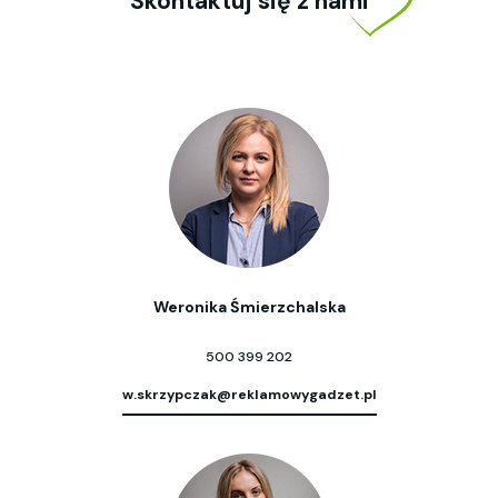
Skontaktuj się z nami
Weronika Śmierzchalska
500 399 202
w.skrzypczak@reklamowygadzet.pl