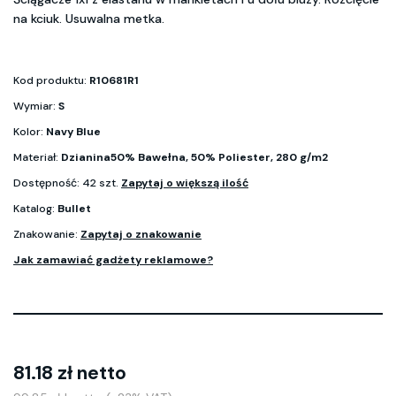
na kciuk. Usuwalna metka.
Kod produktu:
R10681R1
Wymiar:
S
Kolor:
Navy Blue
Materiał:
Dzianina50% Bawełna, 50% Poliester, 280 g/m2
Dostępność: 42 szt.
Zapytaj o większą ilość
Katalog:
Bullet
Znakowanie:
Zapytaj o znakowanie
Jak zamawiać gadżety reklamowe?
81.18 zł netto