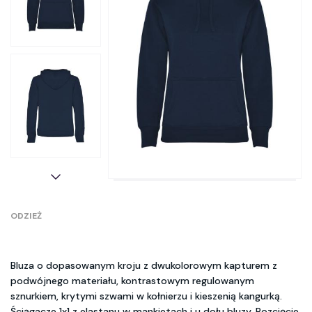
ODZIEŻ
Bluza o dopasowanym kroju z dwukolorowym kapturem z
podwójnego materiału, kontrastowym regulowanym
sznurkiem, krytymi szwami w kołnierzu i kieszenią kangurką.
Ściągacze 1x1 z elastanu w mankietach i u dołu bluzy. Rozcięcie