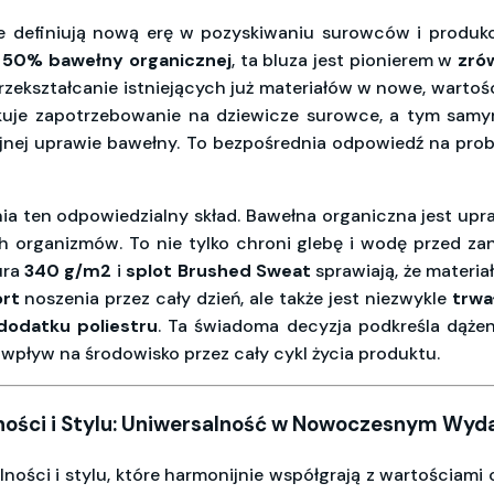
re definiują nową erę w pozyskiwaniu surowców i produkc
z
50% bawełny organicznej
, ta bluza jest pionierem w
zró
zekształcanie istniejących już materiałów w nowe, wartoś
kuje zapotrzebowanie na dziewicze surowce, a tym samym
yjnej uprawie bawełny. To bezpośrednia odpowiedź na pro
ia ten odpowiedzialny skład. Bawełna organiczna jest up
organizmów. To nie tylko chroni glebę i wodę przed zan
ura
340 g/m2
i
splot Brushed Sweat
sprawiają, że materiał
rt
noszenia przez cały dzień, ale także jest niezwykle
trwa
dodatku poliestru
. Ta świadoma decyzja podkreśla dążen
 wpływ na środowisko przez cały cykl życia produktu.
lności i Stylu: Uniwersalność w Nowoczesnym Wyd
lności i stylu, które harmonijnie współgrają z wartościami