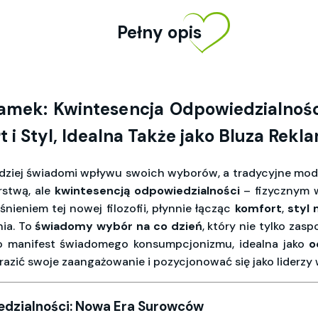
Pełny opis
Zamek: Kwintesencja Odpowiedzialnoś
i Styl, Idealna Także jako Bluza Rekl
rdziej świadomi wpływu swoich wyborów, a tradycyjne mod
rstwą, ale
kwintesencją odpowiedzialności
– fizycznym 
leśnieniem tej nowej filozofii, płynnie łącząc
komfort
,
styl
nia. To
świadomy wybór na co dzień
, który nie tylko zasp
 to manifest świadomego konsumpcjonizmu, idealna jako
o
razić swoje zaangażowanie i pozycjonować się jako liderzy 
edzialności: Nowa Era Surowców