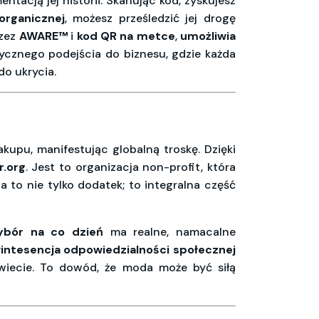
entacją jej historii. Skanując kod, zyskujesz
rganicznej
, możesz prześledzić jej drogę
zez
AWARE™
i
kod QR na metce
,
umożliwia
tycznego podejścia do biznesu, gdzie każda
do ukrycia.
upu, manifestując globalną troskę. Dzięki
r.org
. Jest to organizacja non-profit, która
 to nie tylko dodatek; to integralna część
bór na co dzień
ma realne, namacalne
intesencja odpowiedzialności społecznej
wiecie. To dowód, że moda może być siłą