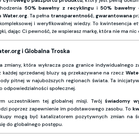
o
cyfrowego paszportu produktu
, który jest pełną dokum
chodzenia
50% bawełny z recyklingu
i
50% bawełny o
la
Water.org
. Ta pełna
transparentność
,
gwarantowana
pr
 kompleksowej i weryfikowalnej wiedzy. To kwintesencja e
ki, dając Ci pewność, że wspierasz markę, która nie ma nic 
er.org i Globalna Troska
a zmiany, która wykracza poza granice indywidualnego zak
 każdej sprzedanej bluzy są przekazywane na rzecz
Wate
dy pitnej w najuboższych regionach świata. Ta inicjatywa
o odpowiedzialności społecznej.
ym uczestnikiem tej globalnej misji. Twój
świadomy wy
ludzi poprzez zapewnienie im podstawowego zasobu. To
kw
zakupy mogą być katalizatorem pozytywnych zmian na ś
się do globalnego postępu.