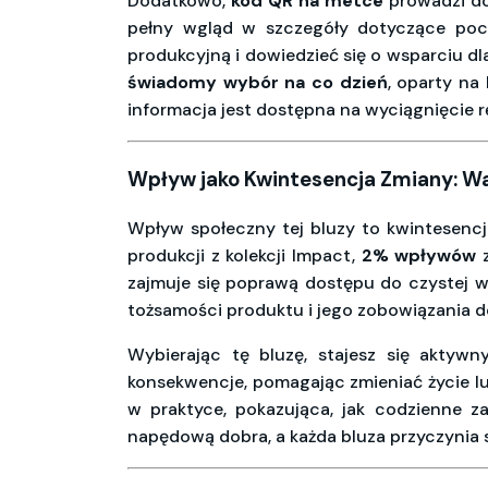
Dodatkowo,
kod QR na metce
prowadzi d
pełny wgląd w szczegóły dotyczące po
produkcyjną i dowiedzieć się o wsparciu d
świadomy wybór na co dzień
, oparty na
informacja jest dostępna na wyciągnięcie rę
Wpływ jako Kwintesencja Zmiany: Wat
Wpływ społeczny tej bluzy to kwintesencj
produkcji z kolekcji Impact,
2% wpływów
z
zajmuje się poprawą dostępu do czystej wo
tożsamości produktu i jego zobowiązania d
Wybierając tę bluzę, stajesz się aktywn
konsekwencje, pomagając zmieniać życie 
w praktyce, pokazująca, jak codzienne 
napędową dobra, a każda bluza przyczynia 