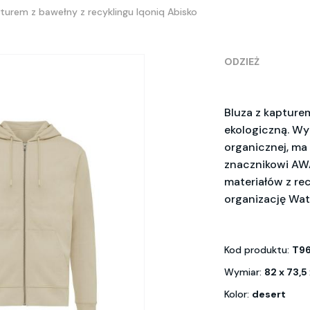
pturem z bawełny z recyklingu Iqoniq Abisko
ODZIEŻ
Bluza z kapture
ekologiczną. Wy
organicznej, ma 
znacznikowi AW
materiałów z re
organizację Wate
Kod produktu:
T9
Wymiar:
82 x 73,5
Kolor:
desert