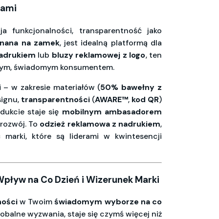
iami
a funkcjonalności, transparentność jako
inana na zamek
, jest idealną platformą dla
nadrukiem
lub
bluzy reklamowej z logo
, ten
esnym, świadomym konsumentem.
i
– w zakresie materiałów (
50% bawełny z
signu,
transparentności
(
AWARE™
,
kod QR
)
ukcie staje się
mobilnym ambasadorem
 rozwój. To
odzież reklamowa z nadrukiem
,
 marki, które są liderami w kwintesencji
pływ na Co Dzień i Wizerunek Marki
ności
w Twoim
świadomym wyborze na co
balne wyzwania, staje się czymś więcej niż