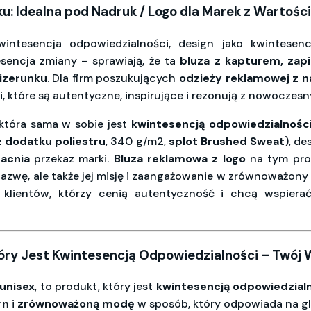
u: Idealna pod Nadruk / Logo dla Marek z Wartośc
intesencja odpowiedzialności, design jako kwintesencj
esencja zmiany – sprawiają, że ta
bluza z kapturem, zap
izerunku
. Dla firm poszukujących
odzieży reklamowej z 
, które są autentyczne, inspirujące i rezonują z nowocz
 która sama w sobie jest
kwintesencją odpowiedzialnośc
 dodatku poliestru
, 340 g/m2,
splot Brushed Sweat
), de
acnia
przekaz marki.
Bluza reklamowa z logo
na tym prod
j nazwę, ale także jej misję i zaangażowanie w zrównoważony
 klientów, którzy cenią autentyczność i chcą wspierać
ry Jest Kwintesencją Odpowiedzialności – Twój W
 unisex
, to produkt, który jest
kwintesencją odpowiedzial
rn
i
zrównoważoną modę
w sposób, który odpowiada na glo