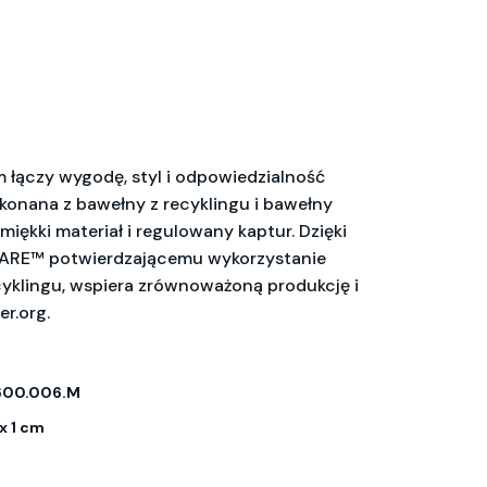
m łączy wygodę, styl i odpowiedzialność
konana z bawełny z recyklingu i bawełny
miękki materiał i regulowany kaptur. Dzięki
ARE™ potwierdzającemu wykorzystanie
cyklingu, wspiera zrównoważoną produkcję i
r.org.
600.006.M
 x 1 cm