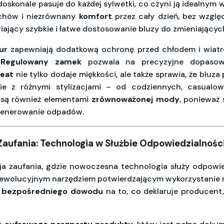
 doskonale pasuje do każdej sylwetki, co czyni ją idealnym
chów i niezrównany
komfort
przez cały dzień, bez wzgl
iający szybkie i łatwe dostosowanie bluzy do zmieniając
ur
zapewniają dodatkową ochronę przed chłodem i wiatre
.
Regulowany zamek
pozwala na precyzyjne dopasowa
weat
nie tylko dodaje miękkości, ale także sprawia, że bluza
ie z różnymi stylizacjami – od codziennych, casualo
 są również elementami
zrównoważonej mody
, ponieważ 
 generowanie odpadów.
aufania: Technologia w Służbie Odpowiedzialnośc
ja zaufania, gdzie nowoczesna technologia służy odpowi
t rewolucyjnym narzędziem potwierdzającym wykorzystanie
a
bezpośredniego dowodu
na to, co deklaruje producent,