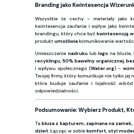
Branding jako Kwintesencja Wizerunk
Wszystkie te cechy – materiały jako kw
kwintesencja zaufania i wpływ jako kwint
brandingu, który chce być
kwintesencją w
produkt
umożliwia
komunikowanie wartości
Umieszczenie
nadruku
lub
logo
na bluzie,
recyklingu
,
50% bawełny organicznej
,
bez
i wpływu społecznego (
Water.org
) –
wzm
Twojej firmy, który komunikuje nie tylko je
która buduje zaufanie i lojalność wśród
odpowiedzialności.
Podsumowanie: Wybierz Produkt, Któ
Ta
bluza z kapturem, zapinana na zamek,
dzień
. Łącząc w sobie
komfort
,
styl mode