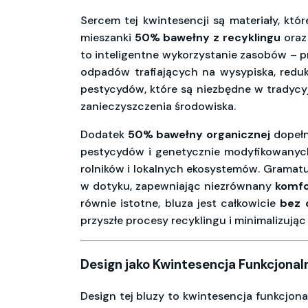
Sercem tej kwintesencji są materiały, któ
mieszanki
50% bawełny z recyklingu
ora
to inteligentne wykorzystanie zasobów – pr
odpadów trafiających na wysypiska, redu
pestycydów, które są niezbędne w tradyc
zanieczyszczenia środowiska.
Dodatek
50% bawełny organicznej
dopełn
pestycydów i genetycznie modyfikowanych 
rolników i lokalnych ekosystemów. Gramat
w dotyku, zapewniając niezrównany
komfo
równie istotne, bluza jest całkowicie
bez 
przyszłe procesy recyklingu i minimalizując
Design jako Kwintesencja Funkcjona
Design tej bluzy to kwintesencja funkcjona