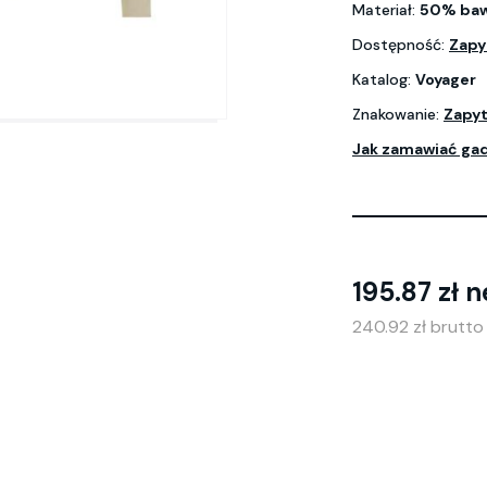
Materiał:
50% bawe
Dostępność:
Zapy
Katalog:
Voyager
Znakowanie:
Zapyt
Jak zamawiać ga
195.87 zł n
240.92 zł brutt