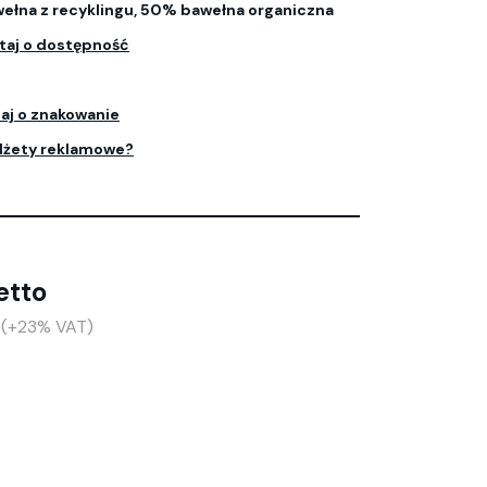
łna z recyklingu, 50% bawełna organiczna
taj o dostępność
aj o znakowanie
dżety reklamowe?
etto
o (+23% VAT)