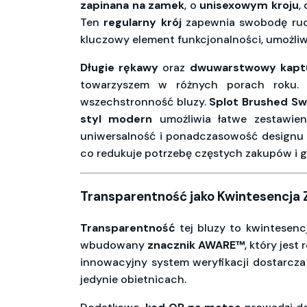
zapinana na zamek
, o
unisexowym kroju
,
Ten
regularny krój
zapewnia swobodę ru
kluczowy element funkcjonalności, umożliw
Długie rękawy
oraz
dwuwarstwowy kapt
towarzyszem w różnych porach roku
wszechstronność bluzy.
Splot Brushed S
styl modern
umożliwia łatwe zestawien
uniwersalność i ponadczasowość designu
co redukuje potrzebę częstych zakupów i
Transparentność jako Kwintesencja Z
Transparentność
tej bluzy to kwintesenc
wbudowany
znacznik AWARE™
, który jes
innowacyjny system weryfikacji dostarcz
jedynie obietnicach.