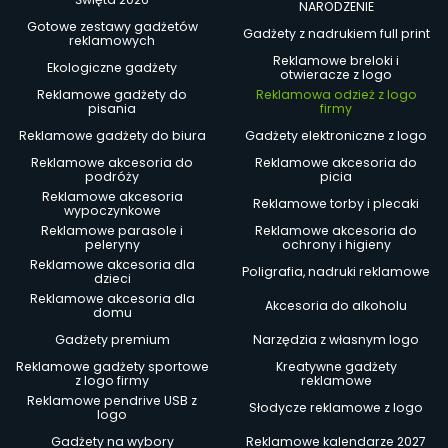
NARODZENIE
Gotowe zestawy gadżetów
Gadżety z nadrukiem full print
reklamowych
Reklamowe breloki i
Ekologiczne gadżety
otwieracze z logo
Reklamowe gadżety do
Reklamowa odzież z logo
pisania
firmy
Reklamowe gadżety do biura
Gadżety elektroniczne z logo
Reklamowe akcesoria do
Reklamowe akcesoria do
podróży
picia
Reklamowe akcesoria
Reklamowe torby i plecaki
wypoczynkowe
Reklamowe parasole i
Reklamowe akcesoria do
peleryny
ochrony i higieny
Reklamowe akcesoria dla
Poligrafia, nadruki reklamowe
dzieci
Reklamowe akcesoria dla
Akcesoria do alkoholu
domu
Gadżety premium
Narzędzia z własnym logo
Reklamowe gadżety sportowe
Kreatywne gadżety
z logo firmy
reklamowe
Reklamowe pendrive USB z
Słodycze reklamowe z logo
logo
Gadżety na wybory
Reklamowe kalendarze 2027