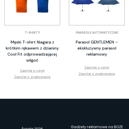
T-SHIRTY
PARASOLE AUTOMATYCZNE
Męski T-shirt Niagara z
Parasol GENTLEMEN –
krótkim rękawem z dzianiny
ekskluzywny parasol
Cool Fit odprowadzającej
reklamowy
wilgoć
Zapytaj o cenę
Zapytaj o cenę
Zapytaj o znakowanie
Zapytaj o znakowanie
Gadżety reklamowe na BOŻE
Święta 2026