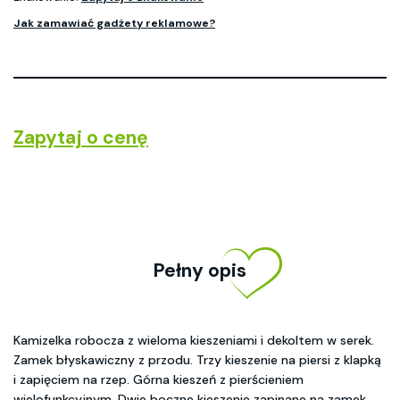
Jak zamawiać gadżety reklamowe?
Zapytaj o cenę
Pełny opis
Kamizelka robocza z wieloma kieszeniami i dekoltem w serek.
Zamek błyskawiczny z przodu. Trzy kieszenie na piersi z klapką
i zapięciem na rzep. Górna kieszeń z pierścieniem
wielofunkcyjnym. Dwie boczne kieszenie zapinane na zamek