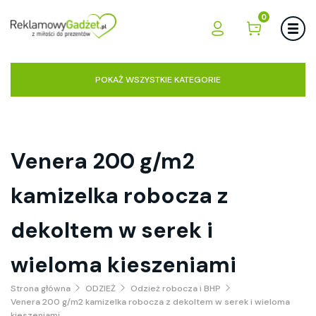
0
POKAŻ WSZYSTKIE KATEGORIE
Venera 200 g/m2
kamizelka robocza z
dekoltem w serek i
wieloma kieszeniami
Strona główna
ODZIEŻ
Odzież robocza i BHP
Venera 200 g/m2 kamizelka robocza z dekoltem w serek i wieloma
kieszeniami