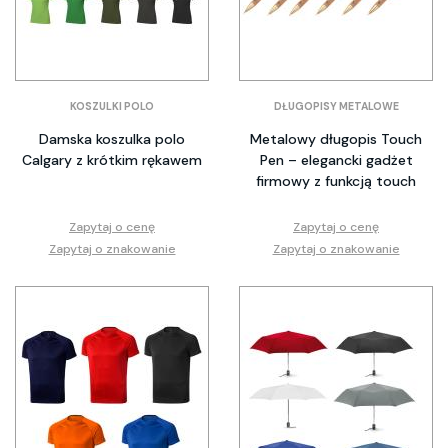
KOSZULKI POLO
DŁUGOPISY METALOWE
Damska koszulka polo
Metalowy długopis Touch
Calgary z krótkim rękawem
Pen – elegancki gadżet
firmowy z funkcją touch
Zapytaj o cenę
Zapytaj o cenę
Zapytaj o znakowanie
Zapytaj o znakowanie