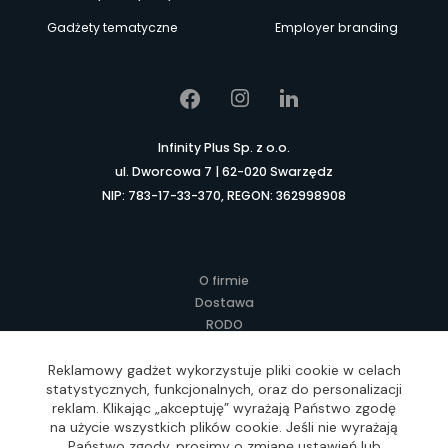
Gadżety tematyczne
Employer branding
Infinity Plus Sp. z o.o.
ul. Dworcowa 7 | 62-020 Swarzędz
NIP: 783-17-33-370, REGON: 362998908
O firmie
Dostawa
RODO
Kontakt
Regulamin
Reklamowy gadżet wykorzystuje pliki cookie w celach
statystycznych, funkcjonalnych, oraz do personalizacji
Lokalne Gadżety Reklamowe
reklam. Klikając „akceptuję” wyrażają Państwo zgodę
Jak zamawiać?
na użycie wszystkich plików cookie. Jeśli nie wyrażają
Słownik pojęć
Państwo zgody, prosimy o zmianę ustawień lub