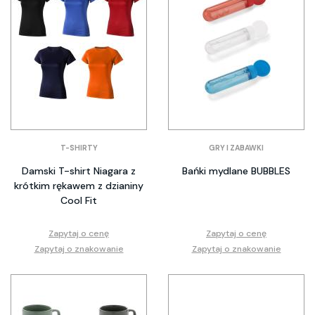
T-SHIRTY
GRY I ZABAWKI
Damski T-shirt Niagara z
Bańki mydlane BUBBLES
krótkim rękawem z dzianiny
Cool Fit
Zapytaj o cenę
Zapytaj o cenę
Zapytaj o znakowanie
Zapytaj o znakowanie