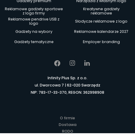
Gadżety premium
Narzędzia z własnym logo
Reklamowe gadżety sportowe
Kreatywne gadżety
z logo firmy
reklamowe
Reklamowe pendrive USB z
Słodycze reklamowe z logo
logo
Gadżety na wybory
Reklamowe kalendarze 2027
Gadżety tematyczne
Employer branding
Infinity Plus Sp. z o.o.
ul. Dworcowa 7 | 62-020 Swarzędz
NIP: 783-17-33-370, REGON: 362998908
O firmie
Dostawa
RODO