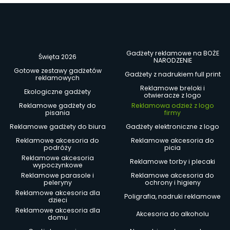
Gadżety reklamowe na BOŻE
Święta 2026
NARODZENIE
Gotowe zestawy gadżetów
Gadżety z nadrukiem full print
reklamowych
Reklamowe breloki i
Ekologiczne gadżety
otwieracze z logo
Reklamowe gadżety do
Reklamowa odzież z logo
pisania
firmy
Reklamowe gadżety do biura
Gadżety elektroniczne z logo
Reklamowe akcesoria do
Reklamowe akcesoria do
podróży
picia
Reklamowe akcesoria
Reklamowe torby i plecaki
wypoczynkowe
Reklamowe parasole i
Reklamowe akcesoria do
peleryny
ochrony i higieny
Reklamowe akcesoria dla
Poligrafia, nadruki reklamowe
dzieci
Reklamowe akcesoria dla
Akcesoria do alkoholu
domu