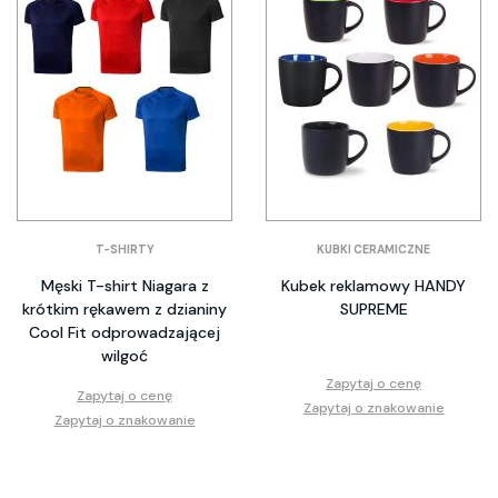
T-SHIRTY
KUBKI CERAMICZNE
Męski T-shirt Niagara z
Kubek reklamowy HANDY
krótkim rękawem z dzianiny
SUPREME
Cool Fit odprowadzającej
wilgoć
Zapytaj o cenę
Zapytaj o cenę
Zapytaj o znakowanie
Zapytaj o znakowanie