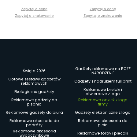
Zapytaj o cenę
Zapytaj o cenę
Zapytaj o znakowanie
Zapytaj o znakowanie
Gadżety reklamowe na BOŻE
Święta 2026
NARODZENIE
Gotowe zestawy gadżetów
Gadżety z nadrukiem full print
reklamowych
Reklamowe breloki i
Ekologiczne gadżety
otwieracze z logo
Reklamowe gadżety do
Reklamowa odzież z logo
pisania
firmy
Reklamowe gadżety do biura
Gadżety elektroniczne z logo
Reklamowe akcesoria do
Reklamowe akcesoria do
podróży
picia
Reklamowe akcesoria
Reklamowe torby i plecaki
wypoczynkowe