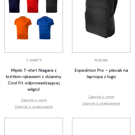
T-SHIRTY
PLECAKI
Męski T-shirt Niagara z
Expedition Pro – plecak na
krótkim rękawem z dzianiny
laptopa z logo
Cool Fit odprowadzającej
wilgoć
Zapytaj o cenę
Zapytaj o cenę
Zapytaj o znakowanie
Zapytaj o znakowanie