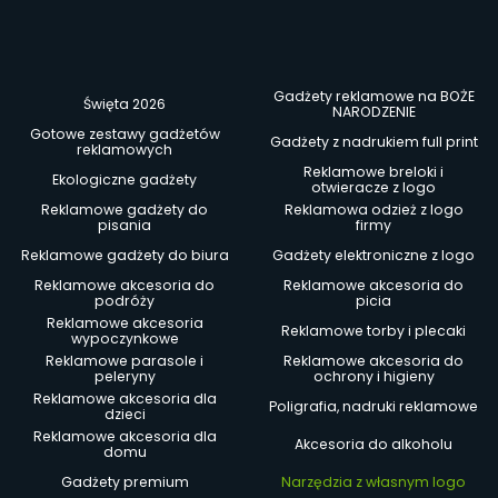
Gadżety reklamowe na BOŻE
Święta 2026
NARODZENIE
Gotowe zestawy gadżetów
Gadżety z nadrukiem full print
reklamowych
Reklamowe breloki i
Ekologiczne gadżety
otwieracze z logo
Reklamowe gadżety do
Reklamowa odzież z logo
pisania
firmy
Reklamowe gadżety do biura
Gadżety elektroniczne z logo
Reklamowe akcesoria do
Reklamowe akcesoria do
podróży
picia
Reklamowe akcesoria
Reklamowe torby i plecaki
wypoczynkowe
Reklamowe parasole i
Reklamowe akcesoria do
peleryny
ochrony i higieny
Reklamowe akcesoria dla
Poligrafia, nadruki reklamowe
dzieci
Reklamowe akcesoria dla
Akcesoria do alkoholu
domu
Gadżety premium
Narzędzia z własnym logo