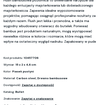
Flush bambusowa poziomica to uniwersalne narzędzie dla
każdego entuzjasty majsterkowania lub doświadczonego
majsterkowicza. Zapewnia idealne wypoziomowanie
projektów, pomagając osiągnąć profesjonalne rezultaty za
każdym razem. Flush jest lekka i przenośna, a także ma
wygodny wbudowany otwieracz do butelek. Ponieważ
bambus jest produktem naturalnym, mogą występować
niewielkie różnice w kolorze i rozmiarze, które mogą mieć
wpływ na ostateczny wygląd nadruku. Zapakowany w pude
Kod produktu:
10457706
Wymiar:
15 x 2 x 4,6 cm
Kolor:
Piasek pustyni
Materiał:
Carbon steel, Drewno bambusowe
Dostępność:
Zapytaj o dostępność
Katalog:
Bullet
Znakowanie:
Zapytaj o znakowanie