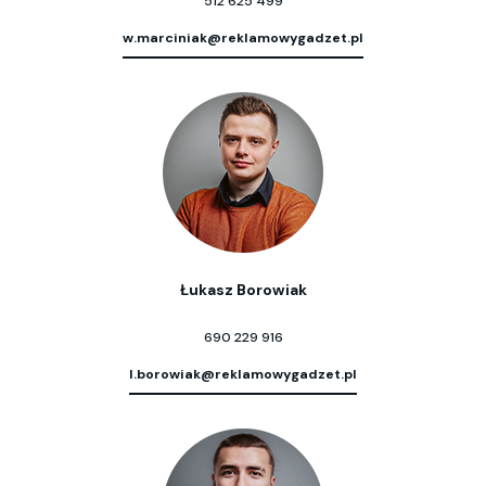
512 625 499
w.marciniak@reklamowygadzet.pl
Łukasz Borowiak
690 229 916
l.borowiak@reklamowygadzet.pl