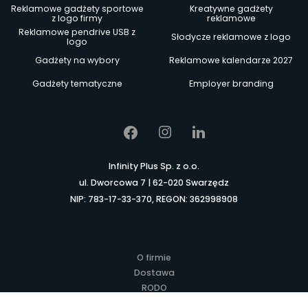
Reklamowe gadżety sportowe
Kreatywne gadżety
z logo firmy
reklamowe
Reklamowe pendrive USB z
Słodycze reklamowe z logo
logo
Gadżety na wybory
Reklamowe kalendarze 2027
Gadżety tematyczne
Employer branding
Infinity Plus Sp. z o.o.
ul. Dworcowa 7 | 62-020 Swarzędz
NIP: 783-17-33-370, REGON: 362998908
O firmie
Dostawa
RODO
Kontakt