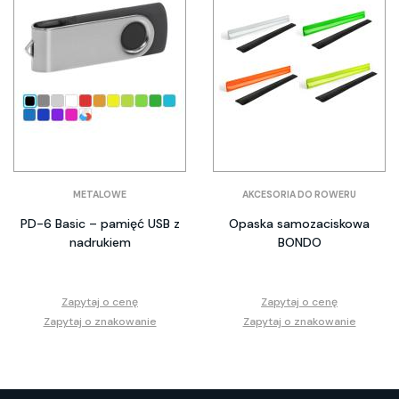
METALOWE
AKCESORIA DO ROWERU
PD-6 Basic – pamięć USB z
Opaska samozaciskowa
nadrukiem
BONDO
Zapytaj o cenę
Zapytaj o cenę
Zapytaj o znakowanie
Zapytaj o znakowanie