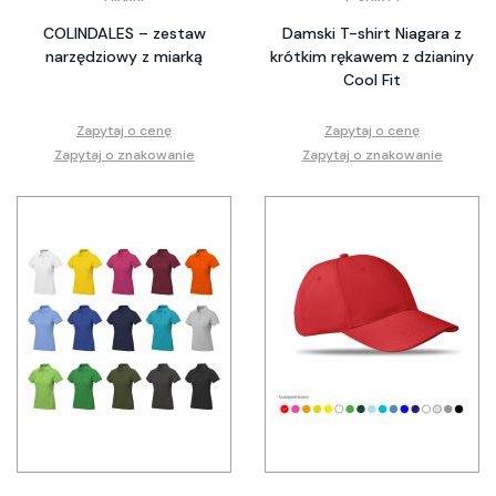
COLINDALES – zestaw
Damski T-shirt Niagara z
narzędziowy z miarką
krótkim rękawem z dzianiny
Cool Fit
Zapytaj o cenę
Zapytaj o cenę
Zapytaj o znakowanie
Zapytaj o znakowanie