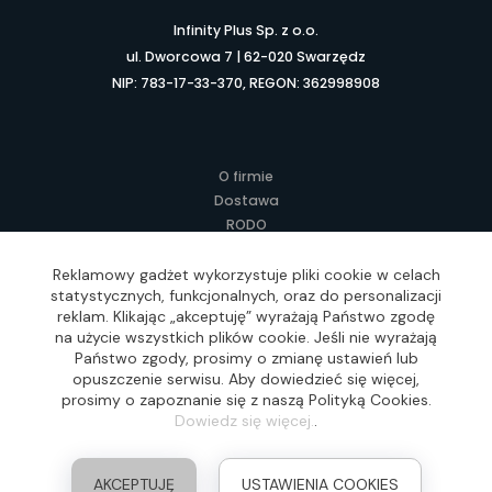
Infinity Plus Sp. z o.o.
ul. Dworcowa 7 | 62-020 Swarzędz
NIP: 783-17-33-370, REGON: 362998908
O firmie
Dostawa
RODO
Kontakt
Regulamin
Reklamowy gadżet wykorzystuje pliki cookie w celach
statystycznych, funkcjonalnych, oraz do personalizacji
Lokalne Gadżety Reklamowe
reklam. Klikając „akceptuję” wyrażają Państwo zgodę
Jak zamawiać?
na użycie wszystkich plików cookie. Jeśli nie wyrażają
Słownik pojęć
Państwo zgody, prosimy o zmianę ustawień lub
FAQ
opuszczenie serwisu. Aby dowiedzieć się więcej,
prosimy o zapoznanie się z naszą Polityką Cookies.
Dowiedz się więcej.
.
Realizacja: Idea4Me.pl, Wszelkie prawa zastrzeżone
AKCEPTUJĘ
USTAWIENIA COOKIES