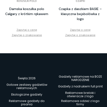
KOSZULKI POLO
CZAPKI
Damska koszulka polo
Czapka z daszkiem BASIE –
Calgary z krótkim rękawem
klasyczna bejsbolówka z
logo
Zapytaj o cenę
Zapytaj o cenę
Zapytaj o znakowanie
Zapytaj o znakowanie
Gadżety reklamowe na BOŻE
Święta 2026
NARODZENIE
Gotowe zestawy gadżetów
Gadżety z nadrukiem full print
reklamowych
Reklamowe breloki i
Ekologiczne gadżety
otwieracze z logo
Reklamowe gadżety do
Reklamowa odzież z logo
pisania
firmy