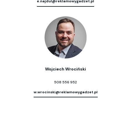
e.najdul@reklamowygadzet.pl
Wojciech Wrociński
508 556 952
w.wrocinski@reklamowygadzet.pl