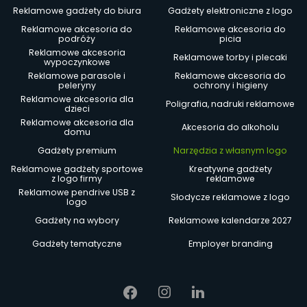
Reklamowe gadżety do biura
Gadżety elektroniczne z logo
Reklamowe akcesoria do
Reklamowe akcesoria do
podróży
picia
Reklamowe akcesoria
Reklamowe torby i plecaki
wypoczynkowe
Reklamowe parasole i
Reklamowe akcesoria do
peleryny
ochrony i higieny
Reklamowe akcesoria dla
Poligrafia, nadruki reklamowe
dzieci
Reklamowe akcesoria dla
Akcesoria do alkoholu
domu
Gadżety premium
Narzędzia z własnym logo
Reklamowe gadżety sportowe
Kreatywne gadżety
z logo firmy
reklamowe
Reklamowe pendrive USB z
Słodycze reklamowe z logo
logo
Gadżety na wybory
Reklamowe kalendarze 2027
Gadżety tematyczne
Employer branding