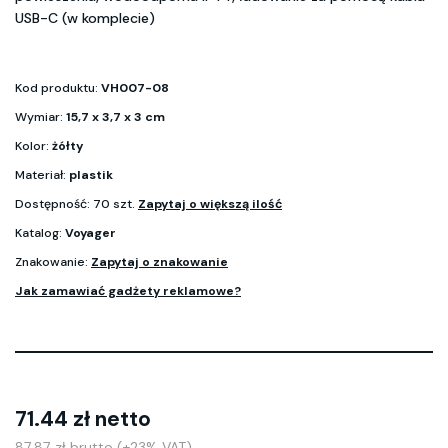
USB-C (w komplecie)
Kod produktu:
VH007-08
Wymiar:
15,7 x 3,7 x 3 cm
Kolor:
żółty
Materiał:
plastik
Dostępność: 70 szt.
Zapytaj o większą ilość
Katalog:
Voyager
Znakowanie:
Zapytaj o znakowanie
Jak zamawiać gadżety reklamowe?
71.44 zł netto
87.87 zł brutto (+23% VAT)