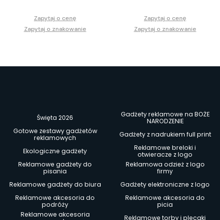
Zapytaj o cenę
Zapytaj o cenę
Zapytaj o znakowanie
Zapytaj o znakowanie
Gadżety reklamowe na BOŻE
Święta 2026
NARODZENIE
Gotowe zestawy gadżetów
Gadżety z nadrukiem full print
reklamowych
Reklamowe breloki i
Ekologiczne gadżety
otwieracze z logo
Reklamowe gadżety do
Reklamowa odzież z logo
pisania
firmy
Reklamowe gadżety do biura
Gadżety elektroniczne z logo
Reklamowe akcesoria do
Reklamowe akcesoria do
podróży
picia
Reklamowe akcesoria
Reklamowe torby i plecaki