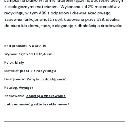
Lampka na biurko w formie latarenki łączy nowoczesny design
z ekologicznymi materiałami. Wykonana z 42% materiałów z
recyklingu, w tym ABS z odpadów i drewna akacjowego,
zapewnia funkcjonalność i styl. Ładowana przez USB, idealna
do biura lub domu, łącząc elegancję z dbałością o środowisko.
Kod produktu:
VG619-16
Wymiar:
12,5 x 13,1 x 15,4 cm
Kolor:
biały
Materiał:
plastik z recyklingu
Dostępność:
Zapytaj o dostępność
Katalog:
Voyager
Znakowanie:
Zapytaj o znakowanie
Jak zamawiać gadżety reklamowe?