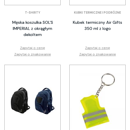
T-SHIRTY
KUBKI TERMICZNE I PODRÓŻNE
Męska koszulka SOL'S
Kubek termiczny Air Gifts
IMPERIAL z okrągłym
350 ml z logo
dekoltem
Zapytaj o cenę
Zapytaj o cenę
Zapytaj o znakowanie
Zapytaj o znakowanie