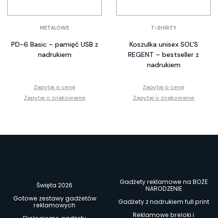
METALOWE
T-SHIRTY
PD-6 Basic – pamięć USB z
Koszulka unisex SOL'S
nadrukiem
REGENT – bestseller z
nadrukiem
Zapytaj o cenę
Zapytaj o cenę
Zapytaj o znakowanie
Zapytaj o znakowanie
Gadżety reklamowe na BOŻE
Święta 2026
NARODZENIE
Gotowe zestawy gadżetów
Gadżety z nadrukiem full print
reklamowych
Reklamowe breloki i