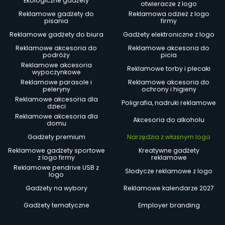
Ekologiczne gadżety
otwieracze z logo
Reklamowe gadżety do
Reklamowa odzież z logo
pisania
firmy
Reklamowe gadżety do biura
Gadżety elektroniczne z logo
Reklamowe akcesoria do
Reklamowe akcesoria do
podróży
picia
Reklamowe akcesoria
Reklamowe torby i plecaki
wypoczynkowe
Reklamowe parasole i
Reklamowe akcesoria do
peleryny
ochrony i higieny
Reklamowe akcesoria dla
Poligrafia, nadruki reklamowe
dzieci
Reklamowe akcesoria dla
Akcesoria do alkoholu
domu
Gadżety premium
Narzędzia z własnym logo
Reklamowe gadżety sportowe
Kreatywne gadżety
z logo firmy
reklamowe
Reklamowe pendrive USB z
Słodycze reklamowe z logo
logo
Gadżety na wybory
Reklamowe kalendarze 2027
Gadżety tematyczne
Employer branding