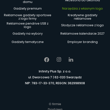
Akcesoria do alkoholu
domu
Gadżety premium
Narzędzia z własnym logo
Reklamowe gadżety sportowe
Kreatywne gadżety
z logo firmy
reklamowe
Reklamowe pendrive USB z
Słodycze reklamowe z logo
logo
Gadżety na wybory
Reklamowe kalendarze 2027
Gadżety tematyczne
Employer branding
Infinity Plus Sp. z o.o.
ul. Dworcowa 7 | 62-020 Swarzędz
NIP: 783-17-33-370, REGON: 362998908
O firmie
Dostawa