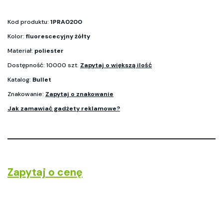
Kod produktu:
1PRA0200
Kolor:
fluorescecyjny żółty
Materiał:
poliester
Dostępność: 10000 szt.
Zapytaj o większą ilość
Katalog:
Bullet
Znakowanie:
Zapytaj o znakowanie
Jak zamawiać gadżety reklamowe?
Zapytaj o cenę