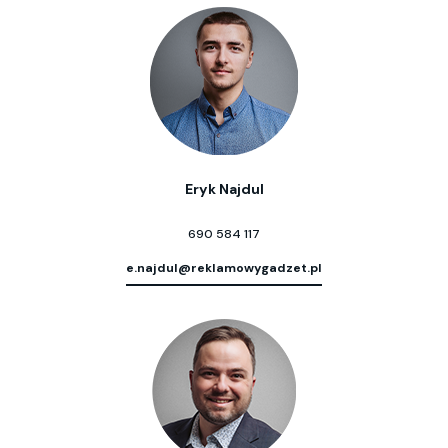
Eryk Najdul
690 584 117
e.najdul@reklamowygadzet.pl