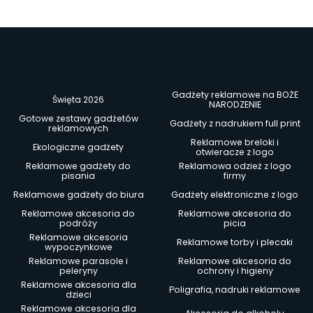
Gadżety reklamowe na BOŻE
Święta 2026
NARODZENIE
Gotowe zestawy gadżetów
Gadżety z nadrukiem full print
reklamowych
Reklamowe breloki i
Ekologiczne gadżety
otwieracze z logo
Reklamowe gadżety do
Reklamowa odzież z logo
pisania
firmy
Reklamowe gadżety do biura
Gadżety elektroniczne z logo
Reklamowe akcesoria do
Reklamowe akcesoria do
podróży
picia
Reklamowe akcesoria
Reklamowe torby i plecaki
wypoczynkowe
Reklamowe parasole i
Reklamowe akcesoria do
peleryny
ochrony i higieny
Reklamowe akcesoria dla
Poligrafia, nadruki reklamowe
dzieci
Reklamowe akcesoria dla