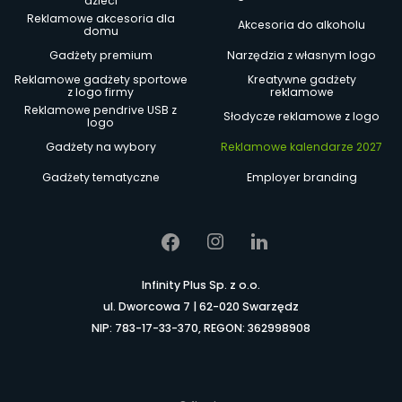
dzieci
Reklamowe akcesoria dla
Akcesoria do alkoholu
domu
Gadżety premium
Narzędzia z własnym logo
Reklamowe gadżety sportowe
Kreatywne gadżety
z logo firmy
reklamowe
Reklamowe pendrive USB z
Słodycze reklamowe z logo
logo
Gadżety na wybory
Reklamowe kalendarze 2027
Gadżety tematyczne
Employer branding
Infinity Plus Sp. z o.o.
ul. Dworcowa 7 | 62-020 Swarzędz
NIP: 783-17-33-370, REGON: 362998908