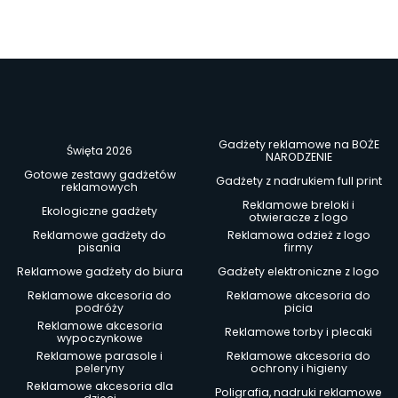
Gadżety reklamowe na BOŻE
Święta 2026
NARODZENIE
Gotowe zestawy gadżetów
Gadżety z nadrukiem full print
reklamowych
Reklamowe breloki i
Ekologiczne gadżety
otwieracze z logo
Reklamowe gadżety do
Reklamowa odzież z logo
pisania
firmy
Reklamowe gadżety do biura
Gadżety elektroniczne z logo
Reklamowe akcesoria do
Reklamowe akcesoria do
podróży
picia
Reklamowe akcesoria
Reklamowe torby i plecaki
wypoczynkowe
Reklamowe parasole i
Reklamowe akcesoria do
peleryny
ochrony i higieny
Reklamowe akcesoria dla
Poligrafia, nadruki reklamowe