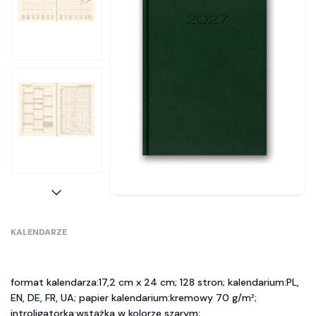
KALENDARZE
format kalendarza:17,2 cm x 24 cm; 128 stron; kalendarium:PL,
EN, DE, FR, UA; papier kalendarium:kremowy 70 g/m²;
introligatorka:wstążka w kolorze szarym;