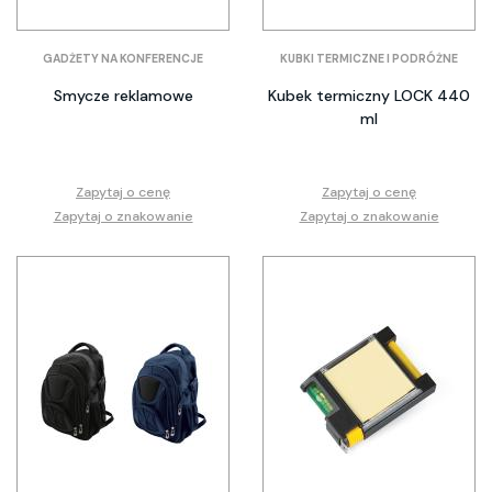
GADŻETY NA KONFERENCJE
KUBKI TERMICZNE I PODRÓŻNE
Smycze reklamowe
Kubek termiczny LOCK 440
ml
Zapytaj o cenę
Zapytaj o cenę
Zapytaj o znakowanie
Zapytaj o znakowanie