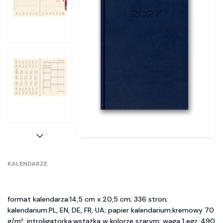
KALENDARZE
format kalendarza:14,5 cm x 20,5 cm; 336 stron;
kalendarium:PL, EN, DE, FR, UA; papier kalendarium:kremowy 70
g/m²; introligatorka:wstążka w kolorze szarym; waga 1 egz.:490