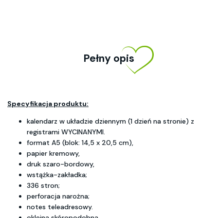
Pełny opis
Specyfikacja produktu:
kalendarz w układzie dziennym (1 dzień na stronie) z
registrami WYCINANYMI.
format A5 (blok: 14,5 x 20,5 cm),
papier kremowy,
druk szaro-bordowy,
wstążka-zakładka;
336 stron;
perforacja narożna;
notes teleadresowy.
okleina skóropodobna.