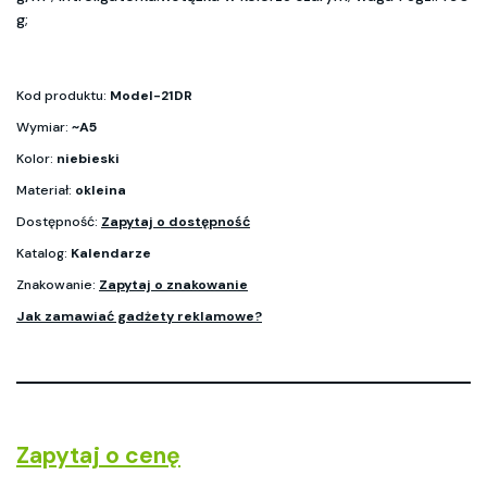
g;
Kod produktu:
Model-21DR
Wymiar:
~A5
Kolor:
niebieski
Materiał:
okleina
Dostępność:
Zapytaj o dostępność
Katalog:
Kalendarze
Znakowanie:
Zapytaj o znakowanie
Jak zamawiać gadżety reklamowe?
Zapytaj o cenę