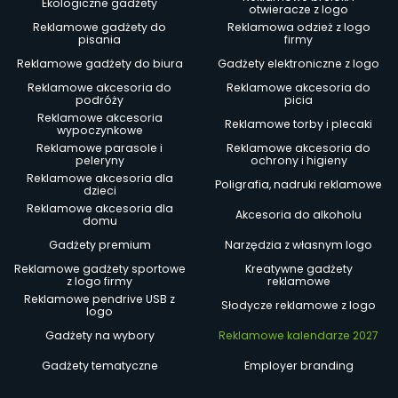
Ekologiczne gadżety
otwieracze z logo
Reklamowe gadżety do
Reklamowa odzież z logo
pisania
firmy
Reklamowe gadżety do biura
Gadżety elektroniczne z logo
Reklamowe akcesoria do
Reklamowe akcesoria do
podróży
picia
Reklamowe akcesoria
Reklamowe torby i plecaki
wypoczynkowe
Reklamowe parasole i
Reklamowe akcesoria do
peleryny
ochrony i higieny
Reklamowe akcesoria dla
Poligrafia, nadruki reklamowe
dzieci
Reklamowe akcesoria dla
Akcesoria do alkoholu
domu
Gadżety premium
Narzędzia z własnym logo
Reklamowe gadżety sportowe
Kreatywne gadżety
z logo firmy
reklamowe
Reklamowe pendrive USB z
Słodycze reklamowe z logo
logo
Gadżety na wybory
Reklamowe kalendarze 2027
Gadżety tematyczne
Employer branding