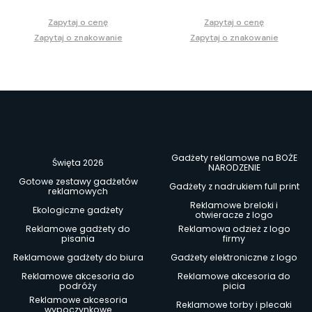
Zapytaj o cenę
Zapytaj o cenę
Zapytaj o znakowanie
Zapytaj o znakowanie
Gadżety reklamowe na BOŻE
Święta 2026
NARODZENIE
Gotowe zestawy gadżetów
Gadżety z nadrukiem full print
reklamowych
Reklamowe breloki i
Ekologiczne gadżety
otwieracze z logo
Reklamowe gadżety do
Reklamowa odzież z logo
pisania
firmy
Reklamowe gadżety do biura
Gadżety elektroniczne z logo
Reklamowe akcesoria do
Reklamowe akcesoria do
podróży
picia
Reklamowe akcesoria
Reklamowe torby i plecaki
wypoczynkowe