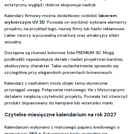
estetyczny wygląd i dobrze eksponuje nadruk.
Kalendarz firmowy można dodatkowo ozdobić
lakierem
wybiórczym UV 3D
. Pozwala on wyróżnić wybrane elementy
projektu, na przykład logo, nazwę firmy lub hasło reklamowe.
Lakier tworzy wyczuwalną strukturę oraz atrakcyjny efekt
wizualny.
Dostępne są również kolorowe folie PREMIUM 3D. Mogą
podkreślić najważniejsze detale i nadać projektowi bardziej
ekskluzywny charakter. Takie uszlachetnienie sprawdzi się
szczególnie przy eleganckich prezentach biznesowych.
Kalendarz z nadrukiem może dzięki temu skutecznie
przyciągać uwagę. Połączenie matowego tła z błyszczącymi
detalami zwiększa czytelność projektu. Pozwala też stworzyć
produkt dopasowany do kampanii lub wizerunku marki.
Czytelne miesięczne kalendarium na rok 2027
Kalendarium wykonano z matowego papieru kredowego o
gramaturze
250 g
. Sztywniejsze karty wygodnie się