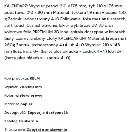
KALENDARZ: Wymiar: przód: 210 x 175 mm, tył: 210 x 175 mm,
podstawa: 210 x 80 mm Materiał: tektura 1,9 mm + papier 150
g Zadruk: jednostronny 4+0 Foliowanie: folia mat anti scratch,
soft touch Uszlachetnienie: lakier wybiórczy UV 3D oraz
kolorowe folie PRREMIUM 3D Inne: spirala dostępna w kolorach:
biały, czarny, srebrny, złoty KALENDARIUM: Materiał: kreda mat
250g Zadruk: jednostronny 4+4 lub 4+0 Wymiar: 210 x 148
mm Ilość kart: 6+1 (karty plus okładka - zadruk 4+4) lub 12+1
(karty plus okładka - zadruk 4+0)
Kod produktu:
KBLM
Wymiar:
210x150 mm
Kolor:
wielokolorowy
Materiał:
papier
Dostępność:
Zapytaj o dostępność
Katalog:
Drukarnia
Znakowanie:
Zapytaj o znakowanie