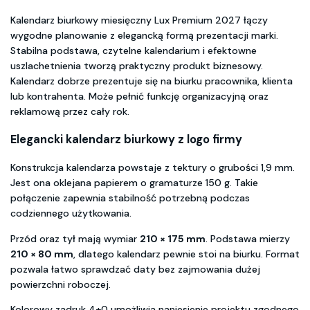
Kalendarz biurkowy miesięczny Lux Premium 2027 łączy
wygodne planowanie z elegancką formą prezentacji marki.
Stabilna podstawa, czytelne kalendarium i efektowne
uszlachetnienia tworzą praktyczny produkt biznesowy.
Kalendarz dobrze prezentuje się na biurku pracownika, klienta
lub kontrahenta. Może pełnić funkcję organizacyjną oraz
reklamową przez cały rok.
Elegancki kalendarz biurkowy z logo firmy
Konstrukcja kalendarza powstaje z tektury o grubości 1,9 mm.
Jest ona oklejana papierem o gramaturze 150 g. Takie
połączenie zapewnia stabilność potrzebną podczas
codziennego użytkowania.
Przód oraz tył mają wymiar
210 × 175 mm
. Podstawa mierzy
210 × 80 mm
, dlatego kalendarz pewnie stoi na biurku. Format
pozwala łatwo sprawdzać daty bez zajmowania dużej
powierzchni roboczej.
Kolorowy zadruk 4+0 umożliwia naniesienie projektu zgodnego