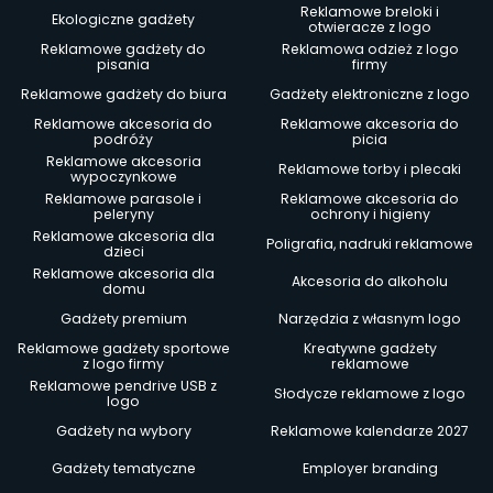
Reklamowe breloki i
Ekologiczne gadżety
otwieracze z logo
Reklamowe gadżety do
Reklamowa odzież z logo
pisania
firmy
Reklamowe gadżety do biura
Gadżety elektroniczne z logo
Reklamowe akcesoria do
Reklamowe akcesoria do
podróży
picia
Reklamowe akcesoria
Reklamowe torby i plecaki
wypoczynkowe
Reklamowe parasole i
Reklamowe akcesoria do
peleryny
ochrony i higieny
Reklamowe akcesoria dla
Poligrafia, nadruki reklamowe
dzieci
Reklamowe akcesoria dla
Akcesoria do alkoholu
domu
Gadżety premium
Narzędzia z własnym logo
Reklamowe gadżety sportowe
Kreatywne gadżety
z logo firmy
reklamowe
Reklamowe pendrive USB z
Słodycze reklamowe z logo
logo
Gadżety na wybory
Reklamowe kalendarze 2027
Gadżety tematyczne
Employer branding