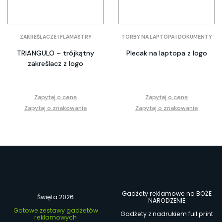
ZAKREŚLACZE I FLAMASTRY
TORBY NA LAPTOPA I DOKUMENTY
TRIANGULO – trójkątny
Plecak na laptopa z logo
zakreślacz z logo
Zapytaj o cenę
Zapytaj o cenę
Zapytaj o znakowanie
Zapytaj o znakowanie
Gadżety reklamowe na BOŻE
Święta 2026
NARODZENIE
Gotowe zestawy gadżetów
Gadżety z nadrukiem full print
reklamowych