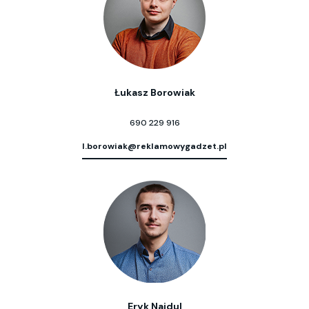
Łukasz Borowiak
690 229 916
l.borowiak@reklamowygadzet.pl
Eryk Najdul