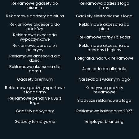
Reklamowe gadżety do
Reklamowa odzież z logo
pisania
firmy
Reklamowe gadżety do biura
Gadżety elektroniczne z logo
Reklamowe akcesoria do
Reklamowe akcesoria do
podróży
picia
Reklamowe akcesoria
Reklamowe torby i plecaki
wypoczynkowe
Reklamowe parasole i
Reklamowe akcesoria do
peleryny
ochrony i higieny
Reklamowe akcesoria dla
Poligrafia, nadruki reklamowe
dzieci
Reklamowe akcesoria dla
Akcesoria do alkoholu
domu
Gadżety premium
Narzędzia z własnym logo
Reklamowe gadżety sportowe
Kreatywne gadżety
z logo firmy
reklamowe
Reklamowe pendrive USB z
Słodycze reklamowe z logo
logo
Gadżety na wybory
Reklamowe kalendarze 2027
Gadżety tematyczne
Employer branding