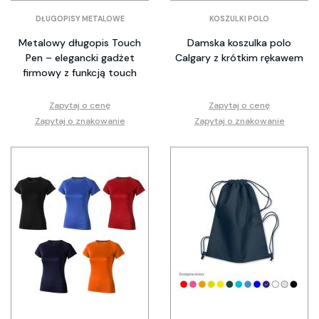
DŁUGOPISY METALOWE
KOSZULKI POLO
Metalowy długopis Touch
Damska koszulka polo
Pen – elegancki gadżet
Calgary z krótkim rękawem
firmowy z funkcją touch
Zapytaj o cenę
Zapytaj o cenę
Zapytaj o znakowanie
Zapytaj o znakowanie