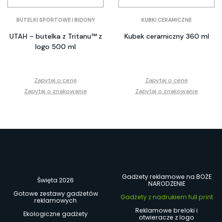
BUTELKI SPORTOWE I BIDONY
KUBKI CERAMICZNE
UTAH – butelka z Tritanu™ z
Kubek ceramiczny 360 ml
logo 500 ml
Zapytaj o cenę
Zapytaj o cenę
Zapytaj o znakowanie
Zapytaj o znakowanie
Gadżety reklamowe na BOŻE
Święta 2026
NARODZENIE
Gotowe zestawy gadżetów
Gadżety z nadrukiem full print
reklamowych
Reklamowe breloki i
Ekologiczne gadżety
otwieracze z logo