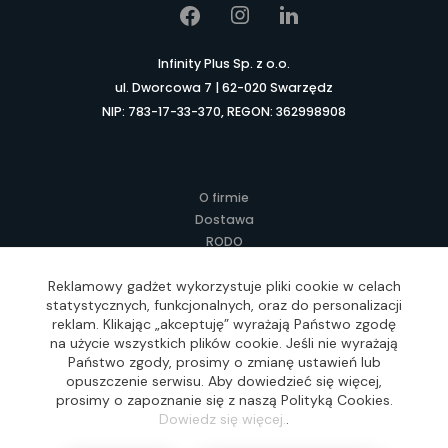
Infinity Plus Sp. z o.o.
ul. Dworcowa 7 | 62-020 Swarzędz
NIP: 783-17-33-370, REGON: 362998908
O firmie
Dostawa
RODO
Kontakt
Regulamin
Reklamowy gadżet wykorzystuje pliki cookie w celach
statystycznych, funkcjonalnych, oraz do personalizacji
Lokalne Gadżety Reklamowe
reklam. Klikając „akceptuję” wyrażają Państwo zgodę
Jak zamawiać?
na użycie wszystkich plików cookie. Jeśli nie wyrażają
Słownik pojęć
Państwo zgody, prosimy o zmianę ustawień lub
FAQ
opuszczenie serwisu. Aby dowiedzieć się więcej,
prosimy o zapoznanie się z naszą Polityką Cookies.
Dowiedz się więcej.
.